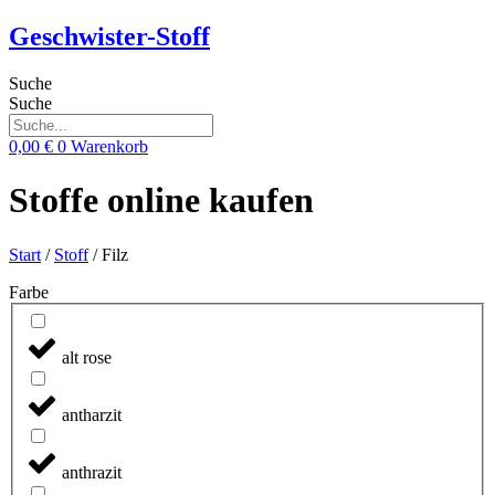
Zum
Geschwister-Stoff
Inhalt
springen
Suche
Suche
0,00
€
0
Warenkorb
Stoffe online kaufen
Start
/
Stoff
/ Filz
Farbe
alt rose
antharzit
anthrazit