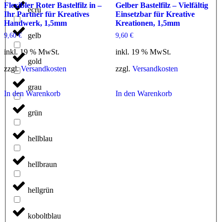
Flexibler Roter Bastelfilz in –
Gelber Bastelfilz – Vielfältig
ecru
Ihr Partner für Kreatives
Einsetzbar für Kreative
Handwerk, 1,5mm
Kreationen, 1,5mm
gelb
9,60
€
9,60
€
inkl. 19 % MwSt.
inkl. 19 % MwSt.
gold
zzgl.
Versandkosten
zzgl.
Versandkosten
grau
In den Warenkorb
In den Warenkorb
grün
hellblau
hellbraun
hellgrün
koboltblau