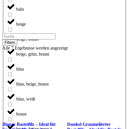
balu
beige
beige, braun
Filtern
Alle 7 Ergebnisse werden angezeigt
beige, grün, braun
blau
blau, beige, braun
blau, weiß
braun
Blauer Bastelfilz – Ideal für
Dunkel Graumelierter
braun, beige, grau