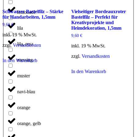
Schwarzer Bastelfilz – Stärke
Vielseitiger Bordeauxroter
lemonade
für Handarbeiten, 1,5mm
Bastelfilz – Perfekt für
Kreativprojekte und
9,60
€
lila
Heimdekoration, 1,5mm
inkl. 19 % MwSt.
9,60
€
lila, rosa
zzgl.
Versandkosten
inkl. 19 % MwSt.
zzgl.
Versandkosten
messing
In den Warenkorb
In den Warenkorb
muster
navi-blau
orange
orange, gelb