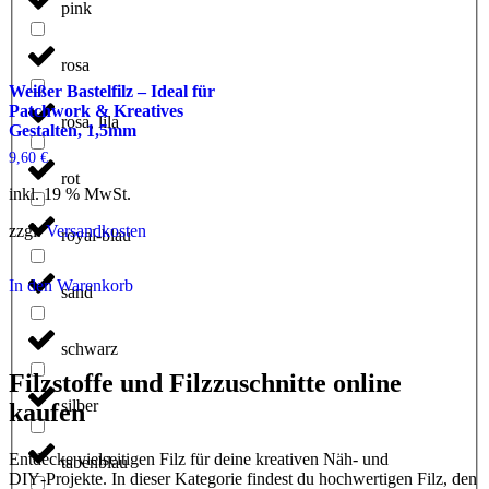
pink
rosa
Weißer Bastelfilz – Ideal für
Patchwork & Kreatives
rosa, lila
Gestalten, 1,5mm
9,60
€
rot
inkl. 19 % MwSt.
zzgl.
Versandkosten
royal-blau
In den Warenkorb
sand
schwarz
Filzstoffe und Filzzuschnitte online
silber
kaufen
Entdecke vielseitigen Filz für deine kreativen Näh‑ und
tabenblau
DIY‑Projekte. In dieser Kategorie findest du hochwertigen Filz, den