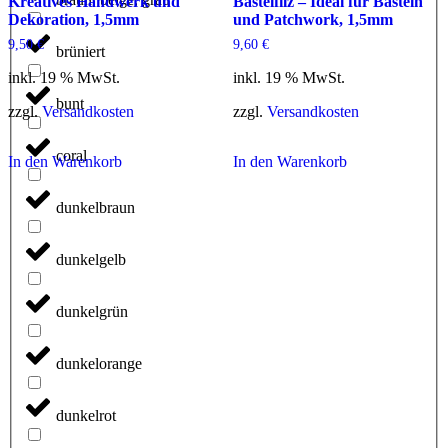
Kreatives Handwerk und
Bastelfilz – Ideal für Basteln
Dekoration, 1,5mm
und Patchwork, 1,5mm
9,50
€
9,60
€
brüniert
inkl. 19 % MwSt.
inkl. 19 % MwSt.
bunt
zzgl.
Versandkosten
zzgl.
Versandkosten
coral
In den Warenkorb
In den Warenkorb
dunkelbraun
dunkelgelb
dunkelgrün
dunkelorange
dunkelrot