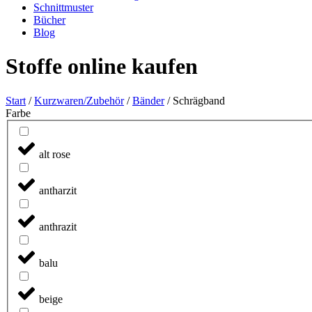
Schnittmuster
Bücher
Blog
Stoffe online kaufen
Start
/
Kurzwaren/Zubehör
/
Bänder
/ Schrägband
Farbe
alt rose
antharzit
anthrazit
balu
beige