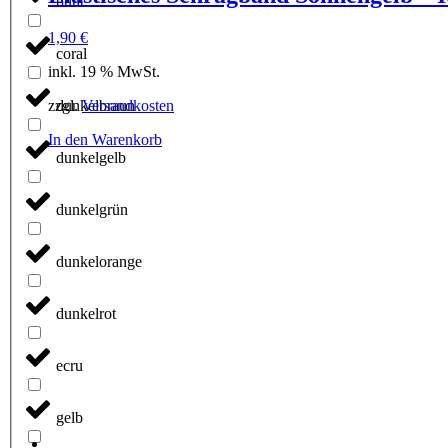
bunt
1,90
€
coral
inkl. 19 % MwSt.
zzgl.
Versandkosten
dunkelbraun
In den Warenkorb
dunkelgelb
dunkelgrün
dunkelorange
dunkelrot
ecru
gelb