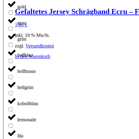
gold
Gefaltetes Jersey Schrägband Ecru – F
grau
1,90
€
inkl. 19 % MwSt.
grün
zzgl.
Versandkosten
hellblau
In den Warenkorb
hellbraun
hellgrün
koboltblau
lemonade
lila