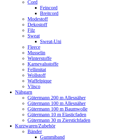
Cord
Feincord
Breitcord
Modestoff
Dekostoff
Filz
Sweat
Sweat-Uni
Fleece
Musselin
Winterstoffe
Karnevalsstoffe
Fellimitat
Wollstoff
Waffelpique
Vlisco
Nähgarn
Gütermann 200 m Allesnäher
Gütermann 100 m Allesnäher
Gütermann 100 m Baumwolle
Gütermann 10 m Elasticfaden
Gütermann 30 m Zierstichfaden
Kurzwaren/Zubehör
Bänder
Gummiband