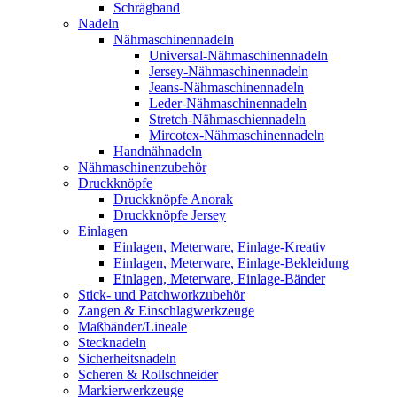
Schrägband
Nadeln
Nähmaschinennadeln
Universal-Nähmaschinennadeln
Jersey-Nähmaschinennadeln
Jeans-Nähmaschinennadeln
Leder-Nähmaschinennadeln
Stretch-Nähmaschiennadeln
Mircotex-Nähmaschinennadeln
Handnähnadeln
Nähmaschinenzubehör
Druckknöpfe
Druckknöpfe Anorak
Druckknöpfe Jersey
Einlagen
Einlagen, Meterware, Einlage-Kreativ
Einlagen, Meterware, Einlage-Bekleidung
Einlagen, Meterware, Einlage-Bänder
Stick- und Patchworkzubehör
Zangen & Einschlagwerkzeuge
Maßbänder/Lineale
Stecknadeln
Sicherheitsnadeln
Scheren & Rollschneider
Markierwerkzeuge