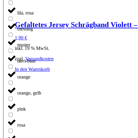
lila, rosa
Gefaltetes Jersey Schrägband Violett – 
messing
1,90
€
muster
inkl. 19 % MwSt.
zzgl.
Versandkosten
navi-blau
In den Warenkorb
orange
orange, gelb
pink
rosa