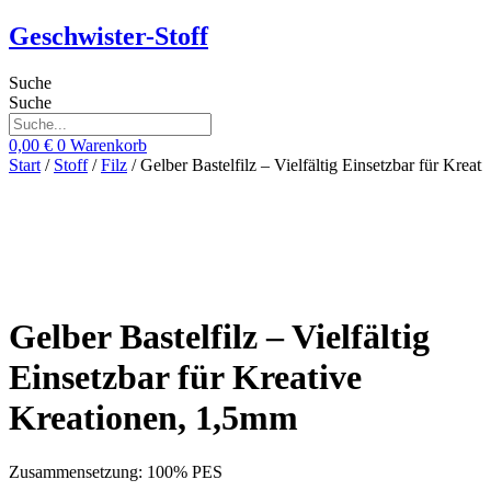
Zum
Geschwister-Stoff
Inhalt
springen
Suche
Suche
0,00
€
0
Warenkorb
Start
/
Stoff
/
Filz
/ Gelber Bastelfilz – Vielfältig Einsetzbar für Krea
Gelber Bastelfilz – Vielfältig
Einsetzbar für Kreative
Kreationen, 1,5mm
Zusammensetzung: 100% PES