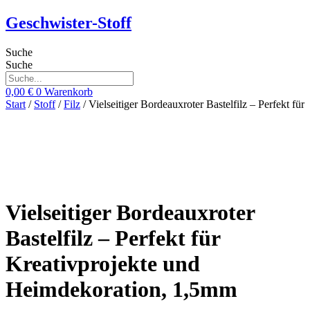
Zum
Geschwister-Stoff
Inhalt
springen
Suche
Suche
0,00
€
0
Warenkorb
Start
/
Stoff
/
Filz
/ Vielseitiger Bordeauxroter Bastelfilz – Perfekt f
Vielseitiger Bordeauxroter
Bastelfilz – Perfekt für
Kreativprojekte und
Heimdekoration, 1,5mm