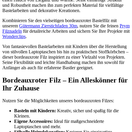
und Robustheit machen ihn zum perfekten Material für vielfältige
Bastelarbeiten und dekorative Kreationen.
Kombinieren Sie den vielseitigen bordeauxroter Bastelfilz mit
unserem
Gütermann Zierstichfaden 30m
, nutzen Sie die feinen
Prym
Filznadeln
für detailreiche Arbeiten und sichern Sie Ihre Projekte mit
Wonderclips
.
Von fantasievollen Bastelarbeiten mit Kindern über die Herstellung
von stilvollen Laptoptaschen bis hin zu praktischen Stoffkörbchen –
dieser bordeauxrote Filz inspiriert zu einer Vielzahl von Projekten.
Seine Flexibilität und leichte Handhabung machen ihn sowohl für
Anfänger als auch für erfahrene Bastler geeignet.
Bordeauxroter Filz – Ein Alleskönner für
Ihr Zuhause
Nutzen Sie die Möglichkeiten unseres bordeauxroten Filzes:
Basteln mit Kindern:
Kreativ, sicher und spaßig für die
Kleinen.
Eigene Accessoires:
Ideal für maßgeschneiderte
Laptoptaschen und mehr.
Stilvolle Heimdekoration:
Kreieren Sie einzigartige