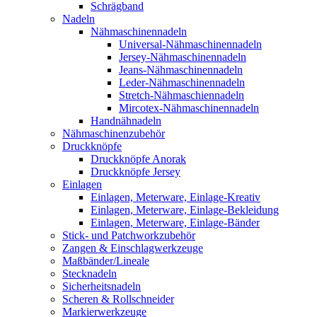
Schrägband
Nadeln
Nähmaschinennadeln
Universal-Nähmaschinennadeln
Jersey-Nähmaschinennadeln
Jeans-Nähmaschinennadeln
Leder-Nähmaschinennadeln
Stretch-Nähmaschiennadeln
Mircotex-Nähmaschinennadeln
Handnähnadeln
Nähmaschinenzubehör
Druckknöpfe
Druckknöpfe Anorak
Druckknöpfe Jersey
Einlagen
Einlagen, Meterware, Einlage-Kreativ
Einlagen, Meterware, Einlage-Bekleidung
Einlagen, Meterware, Einlage-Bänder
Stick- und Patchworkzubehör
Zangen & Einschlagwerkzeuge
Maßbänder/Lineale
Stecknadeln
Sicherheitsnadeln
Scheren & Rollschneider
Markierwerkzeuge