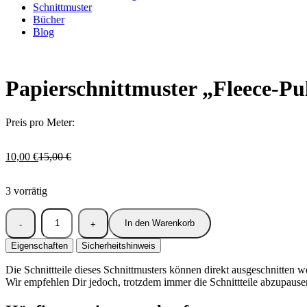
Schnittmuster
Bücher
Blog
Papierschnittmuster „Fleece-Pu
Preis pro Meter:
Ursprünglicher
Aktueller
10,00
€
15,00
€
Preis
Preis
war:
ist:
3 vorrätig
15,00 €
10,00 €.
In den Warenkorb
Eigenschaften
Sicherheitshinweis
Die Schnittteile dieses Schnittmusters können direkt ausgeschnitten w
Wir empfehlen Dir jedoch, trotzdem immer die Schnittteile abzupause