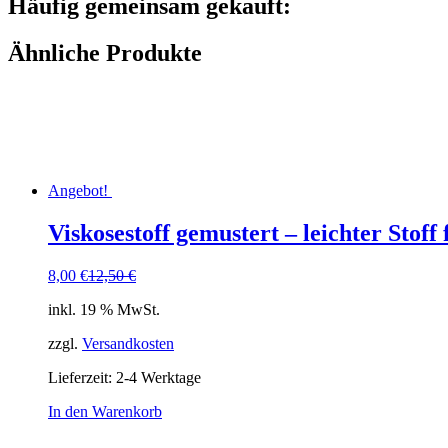
Häufig gemeinsam gekauft:
Ähnliche Produkte
Angebot!
Viskosestoff gemustert – leichter Sto
Ursprünglicher
Aktueller
8,00
€
12,50
€
Preis
Preis
inkl. 19 % MwSt.
war:
ist:
12,50 €
8,00 €.
zzgl.
Versandkosten
Lieferzeit:
2-4 Werktage
In den Warenkorb