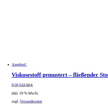
Angebot!
Viskosestoff gemustert – fließender St
Ursprünglicher
Aktueller
8,00
€
12,50
€
Preis
Preis
inkl. 19 % MwSt.
war:
ist:
12,50 €
8,00 €.
zzgl.
Versandkosten