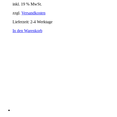
inkl. 19 % MwSt.
war:
ist:
12,50 €
8,00 €.
zzgl.
Versandkosten
Lieferzeit:
2-4 Werktage
In den Warenkorb