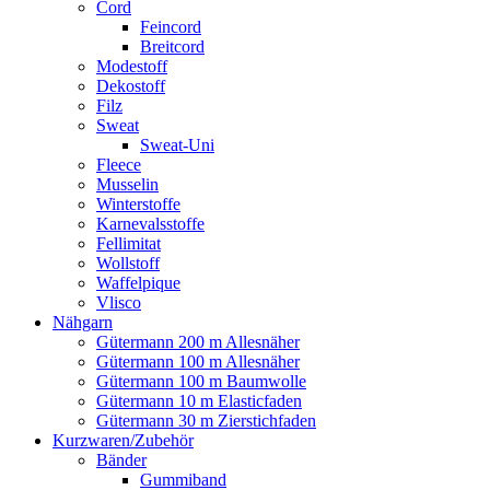
Cord
Feincord
Breitcord
Modestoff
Dekostoff
Filz
Sweat
Sweat-Uni
Fleece
Musselin
Winterstoffe
Karnevalsstoffe
Fellimitat
Wollstoff
Waffelpique
Vlisco
Nähgarn
Gütermann 200 m Allesnäher
Gütermann 100 m Allesnäher
Gütermann 100 m Baumwolle
Gütermann 10 m Elasticfaden
Gütermann 30 m Zierstichfaden
Kurzwaren/Zubehör
Bänder
Gummiband