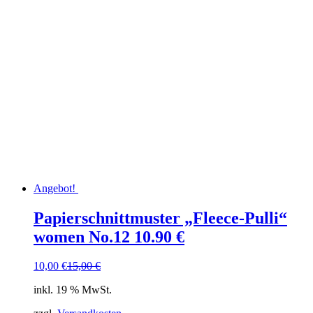
Angebot!
Papierschnittmuster „Fleece-Pulli“
women No.12 10.90 €
Ursprünglicher
Aktueller
10,00
€
15,00
€
Preis
Preis
inkl. 19 % MwSt.
war:
ist:
15,00 €
10,00 €.