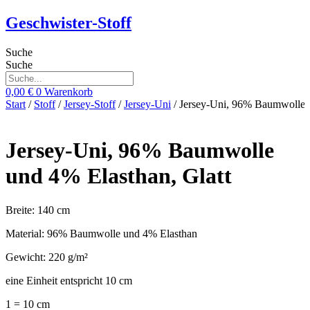
Zum
Geschwister-Stoff
Inhalt
springen
Suche
Suche
0,00
€
0
Warenkorb
Start
/
Stoff
/
Jersey-Stoff
/
Jersey-Uni
/ Jersey-Uni, 96% Baumwolle u
Jersey-Uni, 96% Baumwolle
und 4% Elasthan, Glatt
Breite: 140 cm
Material: 96% Baumwolle und 4% Elasthan
Gewicht: 220 g/m²
eine Einheit entspricht 10 cm
1 = 10 cm