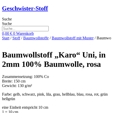
Zum
Geschwister-Stoff
Inhalt
springen
Suche
Suche
0,00
€
0
Warenkorb
Start
/
Stoff
/
Baumwollstoffe
/
Baumwollstoff mit Muster
/ Baumwoll
Baumwollstoff „Karo“ Uni, in
2mm 100% Baumwolle, rosa
Zusammensetzung: 100% Co
Breite: 150 cm
Gewicht: 130 g/m²
Farbe: gelb, schwarz, pink, lila, grau, hellblau, blau, rosa, rot, grün
hellgrün
eine Einheit entspricht 10 cm
1 = 10 cm