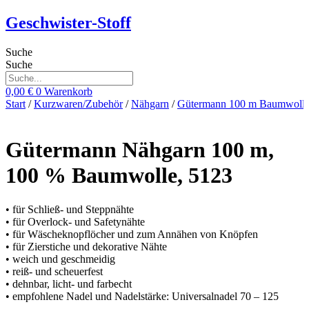
Zum
Geschwister-Stoff
Inhalt
springen
Suche
Suche
0,00
€
0
Warenkorb
Start
/
Kurzwaren/Zubehör
/
Nähgarn
/
Gütermann 100 m Baumwoll
Gütermann Nähgarn 100 m,
100 % Baumwolle, 5123
• für Schließ- und Steppnähte
• für Overlock- und Safetynähte
• für Wäscheknopflöcher und zum Annähen von Knöpfen
• für Zierstiche und dekorative Nähte
• weich und geschmeidig
• reiß- und scheuerfest
• dehnbar, licht- und farbecht
• empfohlene Nadel und Nadelstärke: Universalnadel 70 – 125