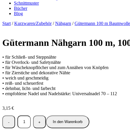
Schnittmuster
Bücher
Blog
Start
/
Kurzwaren/Zubehör
/
Nähgarn
/
Gütermann 100 m Baumwoll
Gütermann Nähgarn 100 m, 10
• für Schließ- und Steppnähte
• für Overlock- und Safetynähte
• für Wäscheknopflöcher und zum Annähen von Knöpfen
• für Zierstiche und dekorative Nähte
• weich und geschmeidig
• reiß- und scheuerfest
• dehnbar, licht- und farbecht
• empfohlene Nadel und Nadelstärke: Universalnadel 70 – 112
3,15
€
In den Warenkorb