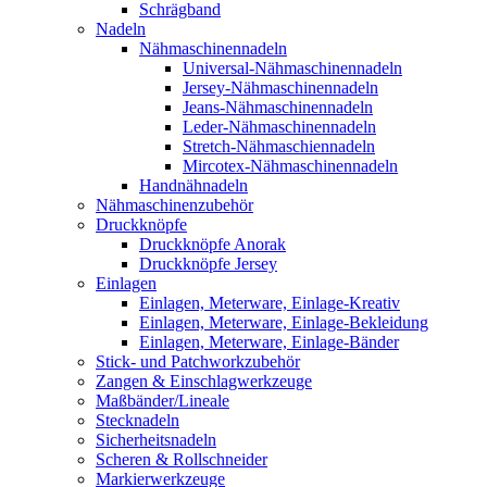
Schrägband
Nadeln
Nähmaschinennadeln
Universal-Nähmaschinennadeln
Jersey-Nähmaschinennadeln
Jeans-Nähmaschinennadeln
Leder-Nähmaschinennadeln
Stretch-Nähmaschiennadeln
Mircotex-Nähmaschinennadeln
Handnähnadeln
Nähmaschinenzubehör
Druckknöpfe
Druckknöpfe Anorak
Druckknöpfe Jersey
Einlagen
Einlagen, Meterware, Einlage-Kreativ
Einlagen, Meterware, Einlage-Bekleidung
Einlagen, Meterware, Einlage-Bänder
Stick- und Patchworkzubehör
Zangen & Einschlagwerkzeuge
Maßbänder/Lineale
Stecknadeln
Sicherheitsnadeln
Scheren & Rollschneider
Markierwerkzeuge