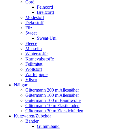
Cord
Feincord
Breitcord
Modestoff
Dekostoff
Filz
Sweat
Sweat-Uni
Fleece
Musselin
Winterstoffe
Karnevalsstoffe
Fellimitat
Wollstoff
Waffelpique
Vlisco
Nähgarn
Gütermann 200 m Allesnäher
Gütermann 100 m Allesnäher
Gütermann 100 m Baumwolle
Gütermann 10 m Elasticfaden
Gütermann 30 m Zierstichfaden
Kurzwaren/Zubehör
Bänder
Gummiband