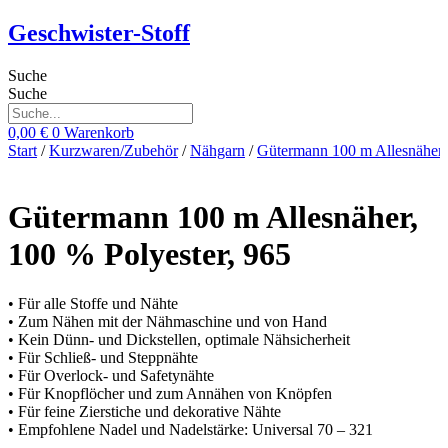
Zum
Geschwister-Stoff
Inhalt
springen
Suche
Suche
0,00
€
0
Warenkorb
Start
/
Kurzwaren/Zubehör
/
Nähgarn
/
Gütermann 100 m Allesnäher
Gütermann 100 m Allesnäher,
100 % Polyester, 965
• Für alle Stoffe und Nähte
• Zum Nähen mit der Nähmaschine und von Hand
• Kein Dünn- und Dickstellen, optimale Nähsicherheit
• Für Schließ- und Steppnähte
• Für Overlock- und Safetynähte
• Für Knopflöcher und zum Annähen von Knöpfen
• Für feine Zierstiche und dekorative Nähte
• Empfohlene Nadel und Nadelstärke: Universal 70 – 321