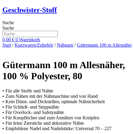
Zum
Geschwister-Stoff
Inhalt
springen
Suche
Suche
0,00
€
0
Warenkorb
Start
/
Kurzwaren/Zubehör
/
Nähgarn
/
Gütermann 100 m Allesnäher
Gütermann 100 m Allesnäher,
100 % Polyester, 80
• Für alle Stoffe und Nähte
• Zum Nähen mit der Nähmaschine und von Hand
• Kein Dünn- und Dickstellen, optimale Nähsicherheit
• Für Schließ- und Steppnähte
• Für Overlock- und Safetynähte
• Für Knopflöcher und zum Annähen von Knöpfen
• Für feine Zierstiche und dekorative Nähte
• Empfohlene Nadel und Nadelstärke: Universal 70 – 227