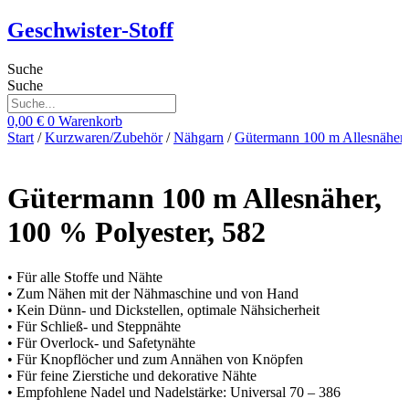
Zum
Geschwister-Stoff
Inhalt
springen
Suche
Suche
0,00
€
0
Warenkorb
Start
/
Kurzwaren/Zubehör
/
Nähgarn
/
Gütermann 100 m Allesnäher
Gütermann 100 m Allesnäher,
100 % Polyester, 582
• Für alle Stoffe und Nähte
• Zum Nähen mit der Nähmaschine und von Hand
• Kein Dünn- und Dickstellen, optimale Nähsicherheit
• Für Schließ- und Steppnähte
• Für Overlock- und Safetynähte
• Für Knopflöcher und zum Annähen von Knöpfen
• Für feine Zierstiche und dekorative Nähte
• Empfohlene Nadel und Nadelstärke: Universal 70 – 386