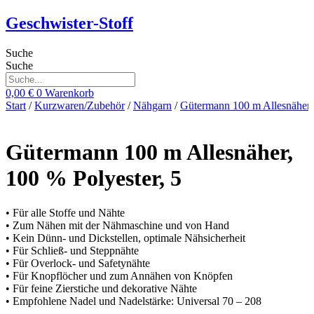
Zum
Geschwister-Stoff
Inhalt
springen
Suche
Suche
0,00
€
0
Warenkorb
Start
/
Kurzwaren/Zubehör
/
Nähgarn
/
Gütermann 100 m Allesnäher
Gütermann 100 m Allesnäher,
100 % Polyester, 5
• Für alle Stoffe und Nähte
• Zum Nähen mit der Nähmaschine und von Hand
• Kein Dünn- und Dickstellen, optimale Nähsicherheit
• Für Schließ- und Steppnähte
• Für Overlock- und Safetynähte
• Für Knopflöcher und zum Annähen von Knöpfen
• Für feine Zierstiche und dekorative Nähte
• Empfohlene Nadel und Nadelstärke: Universal 70 – 208