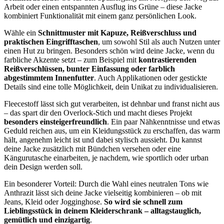
Arbeit oder einen entspannten Ausflug ins Grüne – diese Jacke
kombiniert Funktionalität mit einem ganz persönlichen Look.
Wähle ein
Schnittmuster mit Kapuze, Reißverschluss und
praktischen Eingrifftaschen
, um sowohl Stil als auch Nutzen unter
einen Hut zu bringen. Besonders schön wird deine Jacke, wenn du
farbliche Akzente setzt – zum Beispiel mit
kontrastierenden
Reißverschlüssen, bunter Einfassung oder farblich
abgestimmtem Innenfutter
. Auch Applikationen oder gestickte
Details sind eine tolle Möglichkeit, dein Unikat zu individualisieren.
Fleecestoff lässt sich gut verarbeiten, ist dehnbar und franst nicht aus
– das spart dir den Overlock-Stich und macht dieses Projekt
besonders einsteigerfreundlich
. Ein paar Nähkenntnisse und etwas
Geduld reichen aus, um ein Kleidungsstück zu erschaffen, das warm
hält, angenehm leicht ist und dabei stylisch aussieht. Du kannst
deine Jacke zusätzlich mit Bündchen versehen oder eine
Kängurutasche einarbeiten, je nachdem, wie sportlich oder urban
dein Design werden soll.
Ein besonderer Vorteil: Durch die Wahl eines neutralen Tons wie
Anthrazit lässt sich deine Jacke vielseitig kombinieren – ob mit
Jeans, Kleid oder Jogginghose.
So wird sie schnell zum
Lieblingsstück in deinem Kleiderschrank – alltagstauglich,
gemütlich und einzigartig
.