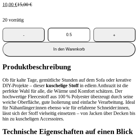
Ursprünglicher
Aktueller
10,00
€
15,00
€
Preis
Preis
war:
ist:
20 vorrätig
15,00 €
10,00 €.
In den Warenkorb
Produktbeschreibung
Ob für kalte Tage, gemütliche Stunden auf dem Sofa oder kreative
DIY-Projekte – dieser
kuschelige Stoff
in edlem Anthrazit ist die
perfekte Wahl für alle, die Wärme und Komfort schätzen. Der
hochwertige Fleecestoff aus 100 % Polyester überzeugt durch seine
weiche Oberfläche, gute Isolierung und einfache Verarbeitung. Ideal
für Nähanfänger:innen ebenso wie für erfahrene Schneider:innen,
lässt sich der Stoff vielseitig einsetzen – von Jacken über Decken bis
hin zu kuscheligen Accessoires.
Technische Eigenschaften auf einen Blick