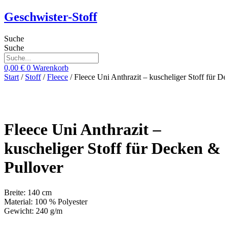
Zum
Geschwister-Stoff
Inhalt
springen
Suche
Suche
0,00
€
0
Warenkorb
Start
/
Stoff
/
Fleece
/ Fleece Uni Anthrazit – kuscheliger Stoff für D
Fleece Uni Anthrazit –
kuscheliger Stoff für Decken &
Pullover
Breite: 140 cm
Material: 100 % Polyester
Gewicht: 240 g/m