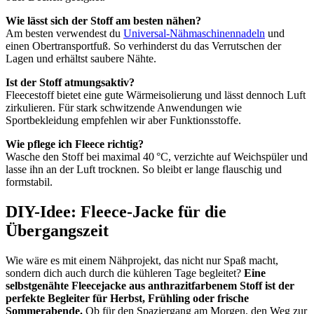
Wie lässt sich der Stoff am besten nähen?
Am besten verwendest du
Universal-Nähmaschinennadeln
und
einen Obertransportfuß. So verhinderst du das Verrutschen der
Lagen und erhältst saubere Nähte.
Ist der Stoff atmungsaktiv?
Fleecestoff bietet eine gute Wärmeisolierung und lässt dennoch Luft
zirkulieren. Für stark schwitzende Anwendungen wie
Sportbekleidung empfehlen wir aber Funktionsstoffe.
Wie pflege ich Fleece richtig?
Wasche den Stoff bei maximal 40 °C, verzichte auf Weichspüler und
lasse ihn an der Luft trocknen. So bleibt er lange flauschig und
formstabil.
DIY-Idee: Fleece-Jacke für die
Übergangszeit
Wie wäre es mit einem Nähprojekt, das nicht nur Spaß macht,
sondern dich auch durch die kühleren Tage begleitet?
Eine
selbstgenähte Fleecejacke aus anthrazitfarbenem Stoff ist der
perfekte Begleiter für Herbst, Frühling oder frische
Sommerabende.
Ob für den Spaziergang am Morgen, den Weg zur