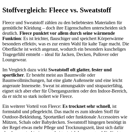
Stoffvergleich: Fleece vs. Sweatstoff
Fleece und Sweatstoff zählen zu den beliebtesten Materialien für
gemütliche Kleidung – doch ihre Eigenschaften unterscheiden sich
deutlich.
Fleece punktet vor allem durch seine wärmende
Funktion
: Es ist leichter, flauschiger und speichert Körperwärme
besonders effektiv, was es zur ersten Wahl für kalte Tage macht. Die
Oberfläche ist weich angeraut, wodurch ein besonders kuscheliges
Tragegefühl entsteht – ideal für Jacken, Decken, Pullover oder
Loungewear.
Im Vergleich dazu wirkt
Sweatstoff oft glatter, fester und
sportlicher
. Er besteht meist aus Baumwolle oder
Baumwollmischungen, hat eine glatte Außenseite und eine leicht
angeraute Innenseite. Sweat ist atmungsaktiv und strapazierfähig,
eignet sich aber eher für Übergangszeiten oder den Indoor-Bereich,
da er nicht so stark isoliert wie Fleece.
Ein weiterer Vorteil von Fleece:
Es trocknet sehr schnell
, ist
formstabil und pflegeleicht. Das macht es zum idealen Stoff für
Outdoor-Bekleidung, Sportartikel oder funktionale Accessoires wie
Mützen, Schals oder Babydecken. Sweatstoff hingegen benötigt in
der Regel etwas mehr Pflege und Trocknungszeit, lässt sich dafür