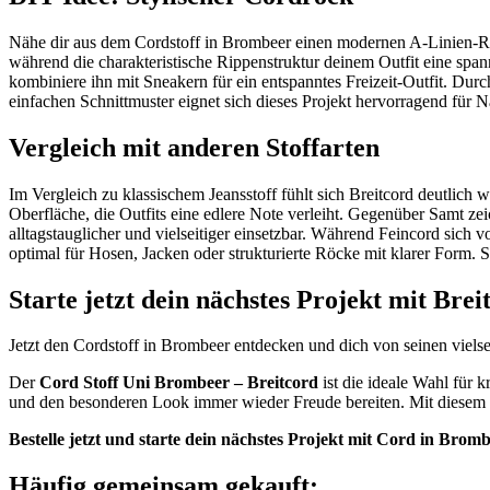
Nähe dir aus dem Cordstoff in Brombeer einen modernen A-Linien-Roc
während die charakteristische Rippenstruktur deinem Outfit eine spa
kombiniere ihn mit Sneakern für ein entspanntes Freizeit-Outfit. Durc
einfachen Schnittmuster eignet sich dieses Projekt hervorragend für N
Vergleich mit anderen Stoffarten
Im Vergleich zu klassischem Jeansstoff fühlt sich Breitcord deutlich w
Oberfläche, die Outfits eine edlere Note verleiht. Gegenüber Samt zei
alltagstauglicher und vielseitiger einsetzbar. Während Feincord sich v
optimal für Hosen, Jacken oder strukturierte Röcke mit klarer Form. 
Starte jetzt dein nächstes Projekt mit Bre
Jetzt den Cordstoff in Brombeer entdecken und dich von seinen vielsei
Der
Cord Stoff Uni Brombeer – Breitcord
ist die ideale Wahl für k
und den besonderen Look immer wieder Freude bereiten. Mit diesem St
Bestelle jetzt und starte dein nächstes Projekt mit Cord in Brombe
Häufig gemeinsam gekauft: