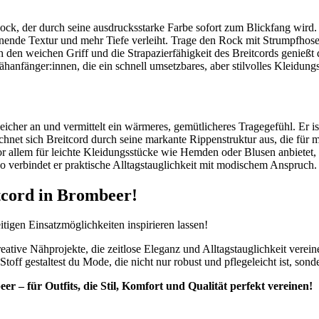
k, der durch seine ausdrucksstarke Farbe sofort zum Blickfang wird.
nnende Textur und mehr Tiefe verleiht. Trage den Rock mit Strumpfhose
h den weichen Griff und die Strapazierfähigkeit des Breitcords genießt
ähanfänger:innen, die ein schnell umsetzbares, aber stilvolles Kleidung
eicher an und vermittelt ein wärmeres, gemütlicheres Tragegefühl. Er ist
chnet sich Breitcord durch seine markante Rippenstruktur aus, die für me
or allem für leichte Kleidungsstücke wie Hemden oder Blusen anbietet, ü
So verbindet er praktische Alltagstauglichkeit mit modischem Anspruch.
itcord in Brombeer!
tigen Einsatzmöglichkeiten inspirieren lassen!
reative Nähprojekte, die zeitlose Eleganz und Alltagstauglichkeit verein
off gestaltest du Mode, die nicht nur robust und pflegeleicht ist, s
er – für Outfits, die Stil, Komfort und Qualität perfekt vereinen!