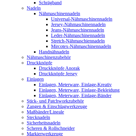
Schrägband
Nadeln
Nähmaschinennadeln
Universal-Nähmaschinennadeln
Jersey-Nähmaschinennadeln
Jeans-Nähmaschinennadeln
Leder-Nähmaschinennadeln
Stretch-Nähmaschiennadeln
Mircotex-Nähmaschinennadeln
Handnähnadeln
Nähmaschinenzubehör
Druckknöpfe
Druckknöpfe Anorak
Druckknöpfe Jersey
Einlagen
Einlagen, Meterware, Einlage-Kreativ
Einlagen, Meterware, Einlage-Bekleidung
Einlagen, Meterware, Einlage-Bänder
Stick- und Patchworkzubehör
Zangen & Einschlagwerkzeuge
Maßbänder/Lineale
Stecknadeln
Sicherheitsnadeln
Scheren & Rollschneider
Markierwerkzeuge