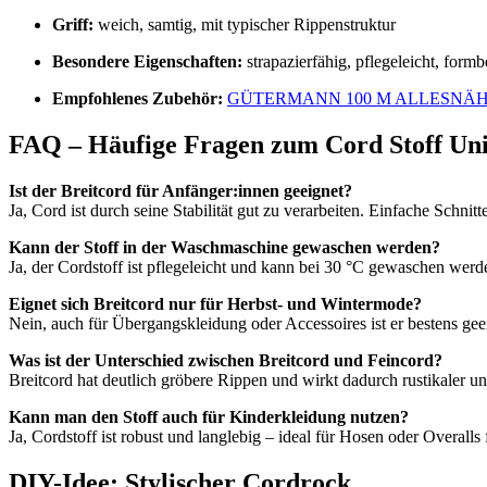
Griff:
weich, samtig, mit typischer Rippenstruktur
Besondere Eigenschaften:
strapazierfähig, pflegeleicht, formb
Empfohlenes Zubehör:
GÜTERMANN 100 M ALLESNÄ
FAQ – Häufige Fragen zum Cord Stoff Un
Ist der Breitcord für Anfänger:innen geeignet?
Ja, Cord ist durch seine Stabilität gut zu verarbeiten. Einfache Schn
Kann der Stoff in der Waschmaschine gewaschen werden?
Ja, der Cordstoff ist pflegeleicht und kann bei 30 °C gewaschen wer
Eignet sich Breitcord nur für Herbst- und Wintermode?
Nein, auch für Übergangskleidung oder Accessoires ist er bestens gee
Was ist der Unterschied zwischen Breitcord und Feincord?
Breitcord hat deutlich gröbere Rippen und wirkt dadurch rustikaler un
Kann man den Stoff auch für Kinderkleidung nutzen?
Ja, Cordstoff ist robust und langlebig – ideal für Hosen oder Overal
DIY-Idee: Stylischer Cordrock