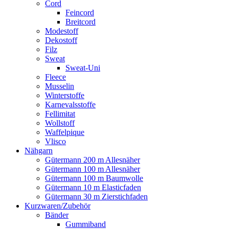
Cord
Feincord
Breitcord
Modestoff
Dekostoff
Filz
Sweat
Sweat-Uni
Fleece
Musselin
Winterstoffe
Karnevalsstoffe
Fellimitat
Wollstoff
Waffelpique
Vlisco
Nähgarn
Gütermann 200 m Allesnäher
Gütermann 100 m Allesnäher
Gütermann 100 m Baumwolle
Gütermann 10 m Elasticfaden
Gütermann 30 m Zierstichfaden
Kurzwaren/Zubehör
Bänder
Gummiband