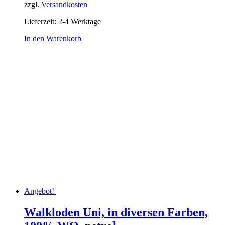
zzgl.
Versandkosten
war:
ist:
29,95 €
20,00 €.
Lieferzeit:
2-4 Werktage
In den Warenkorb
Angebot!
Walkloden Uni, in diversen Farben,