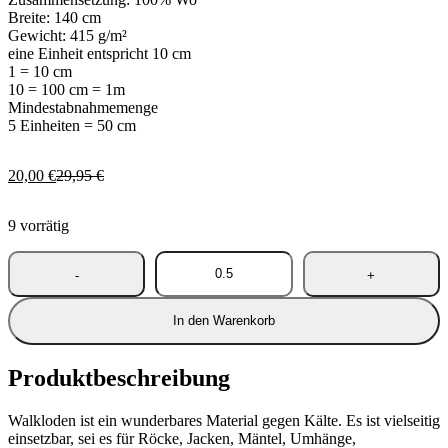
Breite: 140 cm
Gewicht: 415 g/m²
eine Einheit entspricht 10 cm
1 = 10 cm
10 = 100 cm = 1m
Mindestabnahmemenge
5 Einheiten = 50 cm
Ursprünglicher
Aktueller
20,00
€
29,95
€
Preis
Preis
war:
ist:
9 vorrätig
29,95 €
20,00 €.
In den Warenkorb
Produktbeschreibung
Walkloden ist ein wunderbares Material gegen Kälte. Es ist vielseitig
einsetzbar, sei es für Röcke, Jacken, Mäntel, Umhänge,