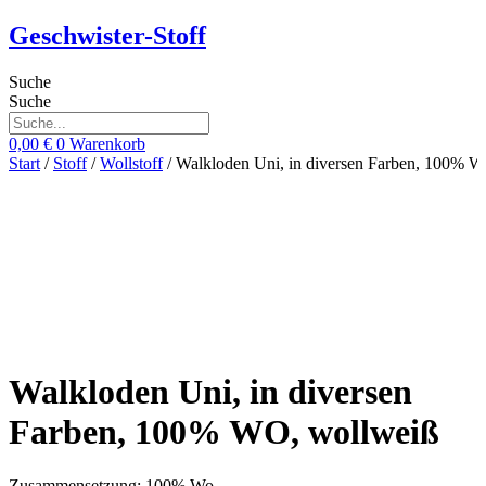
Zum
Geschwister-Stoff
Inhalt
springen
Suche
Suche
0,00
€
0
Warenkorb
Start
/
Stoff
/
Wollstoff
/ Walkloden Uni, in diversen Farben, 100% 
Walkloden Uni, in diversen
Farben, 100% WO, wollweiß
Zusammensetzung: 100% Wo