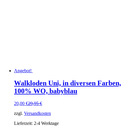
Angebot!
Walkloden Uni, in diversen Farben,
100% WO, babyblau
Ursprünglicher
Aktueller
20,00
€
29,95
€
Preis
Preis
zzgl.
Versandkosten
war:
ist:
29,95 €
20,00 €.
Lieferzeit:
2-4 Werktage