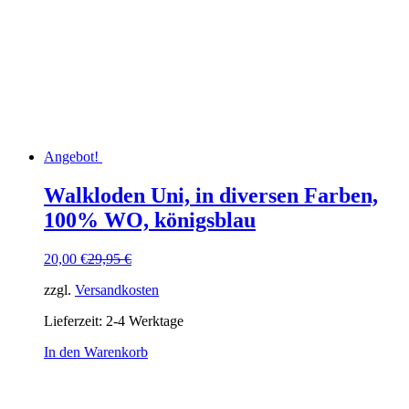
Angebot!
Walkloden Uni, in diversen Farben,
100% WO, königsblau
Ursprünglicher
Aktueller
20,00
€
29,95
€
Preis
Preis
zzgl.
Versandkosten
war:
ist:
29,95 €
20,00 €.
Lieferzeit:
2-4 Werktage
In den Warenkorb