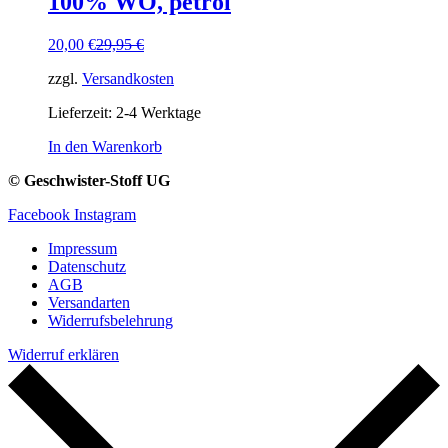
100% WO, petrol
Ursprünglicher
Aktueller
20,00
€
29,95
€
Preis
Preis
zzgl.
Versandkosten
war:
ist:
29,95 €
20,00 €.
Lieferzeit:
2-4 Werktage
In den Warenkorb
© Geschwister-Stoff UG
Facebook
Instagram
Impressum
Datenschutz
AGB
Versandarten
Widerrufsbelehrung
Widerruf erklären