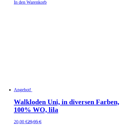
In den Warenkorb
Angebot!
Walkloden Uni, in diversen Farben,
100% WO, lila
Ursprünglicher
Aktueller
20,00
€
29,95
€
Preis
Preis