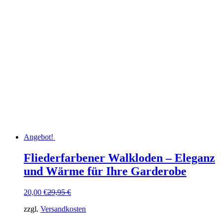
Angebot!
Fliederfarbener Walkloden – Eleganz
und Wärme für Ihre Garderobe
Ursprünglicher
Aktueller
20,00
€
29,95
€
Preis
Preis
zzgl.
Versandkosten
war:
ist:
29,95 €
20,00 €.