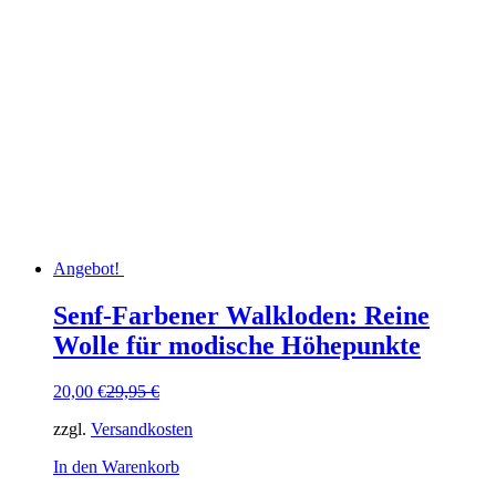
Angebot!
Senf-Farbener Walkloden: Reine
Wolle für modische Höhepunkte
Ursprünglicher
Aktueller
20,00
€
29,95
€
Preis
Preis
zzgl.
Versandkosten
war:
ist:
29,95 €
20,00 €.
In den Warenkorb