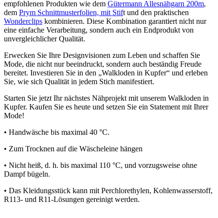
empfohlenen Produkten wie dem
Gütermann Allesnähgarn 200m
,
dem
Prym Schnittmusterfolien, mit Stif
t und den praktischen
Wonderclips
kombinieren. Diese Kombination garantiert nicht nur
eine einfache Verarbeitung, sondern auch ein Endprodukt von
unvergleichlicher Qualität.
Erwecken Sie Ihre Designvisionen zum Leben und schaffen Sie
Mode, die nicht nur beeindruckt, sondern auch beständig Freude
bereitet. Investieren Sie in den „Walkloden in Kupfer“ und erleben
Sie, wie sich Qualität in jedem Stich manifestiert.
Starten Sie jetzt Ihr nächstes Nähprojekt mit unserem Walkloden in
Kupfer. Kaufen Sie es heute und setzen Sie ein Statement mit Ihrer
Mode!
• Handwäsche bis maximal 40 °C.
• Zum Trocknen auf die Wäscheleine hängen
• Nicht heiß, d. h. bis maximal 110 °C, und vorzugsweise ohne
Dampf bügeln.
• Das Kleidungsstück kann mit Perchlorethylen, Kohlenwasserstoff,
R113- und R11-Lösungen gereinigt werden.