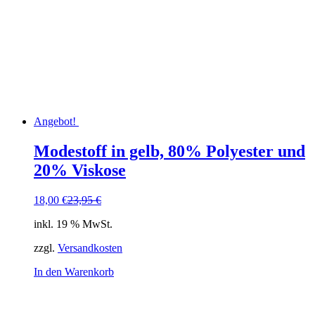
Angebot!
Modestoff in gelb, 80% Polyester und
20% Viskose
Ursprünglicher
Aktueller
18,00
€
23,95
€
Preis
Preis
inkl. 19 % MwSt.
war:
ist:
23,95 €
18,00 €.
zzgl.
Versandkosten
In den Warenkorb