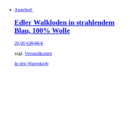
Angebot!
Edler Walkloden in strahlendem
Blau, 100% Wolle
Ursprünglicher
Aktueller
20,00
€
29,95
€
Preis
Preis
zzgl.
Versandkosten
war:
ist:
29,95 €
20,00 €.
In den Warenkorb