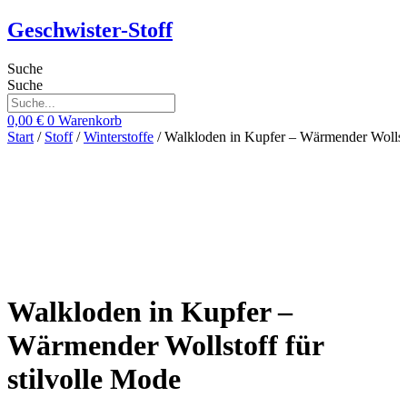
Zum
Geschwister-Stoff
Inhalt
springen
Suche
Suche
0,00
€
0
Warenkorb
Start
/
Stoff
/
Winterstoffe
/ Walkloden in Kupfer – Wärmender Wollsto
Walkloden in Kupfer –
Wärmender Wollstoff für
stilvolle Mode