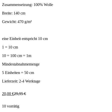
Zusammensetzung: 100% Wolle
Breite: 140 cm
Gewicht: 470 g/m²
eine Einheit entspricht 10 cm
1 = 10 cm
10 = 100 cm = 1m
Mindestabnahmemenge
5 Einheiten = 50 cm
Lieferzeit: 2-4 Werktage
Ursprünglicher
Aktueller
20,00
€
29,95
€
Preis
Preis
war:
ist:
10 vorrätig
29,95 €
20,00 €.