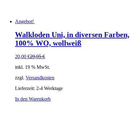
Angebot!
Walkloden Uni, in diversen Farben,
100% WO, wollweiß
Ursprünglicher
Aktueller
20,00
€
29,95
€
Preis
Preis
inkl. 19 % MwSt.
war:
ist:
29,95 €
20,00 €.
zzgl.
Versandkosten
Lieferzeit:
2-4 Werktage
In den Warenkorb