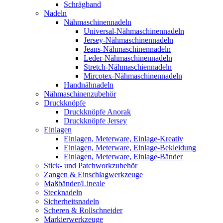
Schrägband
Nadeln
Nähmaschinennadeln
Universal-Nähmaschinennadeln
Jersey-Nähmaschinennadeln
Jeans-Nähmaschinennadeln
Leder-Nähmaschinennadeln
Stretch-Nähmaschiennadeln
Mircotex-Nähmaschinennadeln
Handnähnadeln
Nähmaschinenzubehör
Druckknöpfe
Druckknöpfe Anorak
Druckknöpfe Jersey
Einlagen
Einlagen, Meterware, Einlage-Kreativ
Einlagen, Meterware, Einlage-Bekleidung
Einlagen, Meterware, Einlage-Bänder
Stick- und Patchworkzubehör
Zangen & Einschlagwerkzeuge
Maßbänder/Lineale
Stecknadeln
Sicherheitsnadeln
Scheren & Rollschneider
Markierwerkzeuge