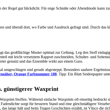
in der Regel gut blickdicht. Für enge Schnitte oder Abendmode kann zu
iten und überall dort, wo Farbe und Ausdruck gefragt sind. Durch das k
ngt das großflächige Muster optimal zur Geltung. Leg den Stoff einlagig
teil mit leicht versetztem Rapport zuschneiden, Schulter- und Seiten
r Meter genutzt und das Ensemble wirkt aus einem Guss.
l umgeschlagen und gerade abgesteppt. Besonders saubere Ergebnisse 
esnäher, Orange Farbnummer 188
. Tipp: Ein Blatt Seidenpapier un
s. günstigerer Waxprint
Waxprint-Stoffen. Während einfache Waxprints oft einseitig bedruckt si
 Fadendichte sorgt für besseren Stand und eine gleichmäßigere Verarbe
 das lange hält und beim Tragen Geschichten erzählt, ist Vlisco die ric