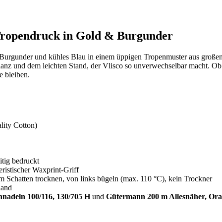
Tropendruck in Gold & Burgunder
es Burgunder und kühles Blau in einem üppigen Tropenmuster aus gro
z und dem leichten Stand, der Vlisco so unverwechselbar macht. Ob fü
 bleiben.
ity Cotton)
tig bedruckt
eristischer Waxprint-Griff
im Schatten trocknen, von links bügeln (max. 110 °C), kein Trockner
land
adeln 100/116, 130/705 H
und
Gütermann 200 m Allesnäher, Or