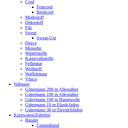
Cord
Feincord
Breitcord
Modestoff
Dekostoff
Filz
Sweat
Sweat-Uni
Fleece
Musselin
Winterstoffe
Karnevalsstoffe
Fellimitat
Wollstoff
Waffelpique
Vlisco
Nähgarn
Gütermann 200 m Allesnäher
Gütermann 100 m Allesnäher
Gütermann 100 m Baumwolle
Gütermann 10 m Elasticfaden
Gütermann 30 m Zierstichfaden
Kurzwaren/Zubehör
Bänder
Gummiband