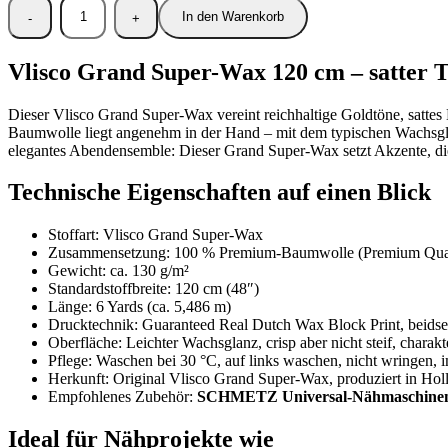
In den Warenkorb
Vlisco Grand Super-Wax 120 cm – satter 
Dieser Vlisco Grand Super-Wax vereint reichhaltige Goldtöne, satt
Baumwolle liegt angenehm in der Hand – mit dem typischen Wachsglan
elegantes Abendensemble: Dieser Grand Super-Wax setzt Akzente, die
Technische Eigenschaften auf einen Blick
Stoffart: Vlisco Grand Super-Wax
Zusammensetzung: 100 % Premium-Baumwolle (Premium Qual
Gewicht: ca. 130 g/m²
Standardstoffbreite: 120 cm (48″)
Länge: 6 Yards (ca. 5,486 m)
Drucktechnik: Guaranteed Real Dutch Wax Block Print, beidsei
Oberfläche: Leichter Wachsglanz, crisp aber nicht steif, charakt
Pflege: Waschen bei 30 °C, auf links waschen, nicht wringen, 
Herkunft: Original Vlisco Grand Super-Wax, produziert in Hol
Empfohlenes Zubehör:
SCHMETZ Universal-Nähmaschinenn
Ideal für Nähprojekte wie