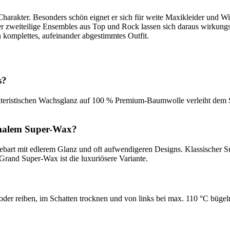
Charakter. Besonders schön eignet er sich für weite Maxikleider und Wi
zweiteilige Ensembles aus Top und Rock lassen sich daraus wirkungsvo
in komplettes, aufeinander abgestimmtes Outfit.
s?
istischen Wachsglanz auf 100 % Premium-Baumwolle verleiht dem Stoff
rmalem Super-Wax?
Webart mit edlerem Glanz und oft aufwendigeren Designs. Klassischer
Grand Super-Wax ist die luxuriösere Variante.
der reiben, im Schatten trocknen und von links bei max. 110 °C bügel