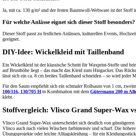
Ja, mit ca. 130 g/m² und der festen Baumwoll-Webware ist der Stoff 
Für welche Anlässe eignet sich dieser Stoff besonders?
Dieser Stoff passt zu festlichen Anlässen, kulturellen Events, Hochze
geeignet.
DIY-Idee: Wickelkleid mit Taillenband
Ein Wickelkleid ist der klassische Schnitt für Waxprint-Stoffe und bri
auf Brusthöhe liegt – das macht das Kleid zum Hingucker. Das Rücken
lässt sich ein ca. 8 cm breites Taillenband schneiden – so wird jede
Für den Saum empfiehlt sich ein schmaler Rollsaum von 1 cm, zweima
100/116, 130/705 H
in Kombination mit dem
Gütermann 200 m All
klebt.
Stoffvergleich: Vlisco Grand Super-Wax v
Vlisco Grand Super-Wax unterscheidet sich deutlich von günstigeren 
Vlisco auch nach vielen Wäschen farbintensiv und scharf. Die höhere
Übungsprojekte oder leichte Alltagskleidung – für ein Kleidungsstück,