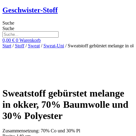
Zum
Geschwister-Stoff
Inhalt
springen
Suche
Suche
0,00
€
0
Warenkorb
Start
/
Stoff
/
Sweat
/
Sweat-Uni
/ Sweatstoff gebürstet melange in 
Sweatstoff gebürstet melange
in okker, 70% Baumwolle und
30% Polyester
Zusammensetzung: 70% Co und 30% Pl