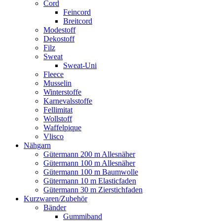
Cord
Feincord
Breitcord
Modestoff
Dekostoff
Filz
Sweat
Sweat-Uni
Fleece
Musselin
Winterstoffe
Karnevalsstoffe
Fellimitat
Wollstoff
Waffelpique
Vlisco
Nähgarn
Gütermann 200 m Allesnäher
Gütermann 100 m Allesnäher
Gütermann 100 m Baumwolle
Gütermann 10 m Elasticfaden
Gütermann 30 m Zierstichfaden
Kurzwaren/Zubehör
Bänder
Gummiband