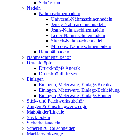
Schrägband
Nadeln
Nähmaschinennadeln
Universal-Nähmaschinennadeln
Jersey-Nähmaschinennadeln
Jeans-Nähmaschinennadeln
Leder-Nähmaschinennadeln
Stretch-Nähmaschiennadeln
Mircotex-Nähmaschinennadeln
Handnähnadeln
Nähmaschinenzubehör
Druckknöpfe
Druckknöpfe Anorak
Druckknöpfe Jersey
Einlagen
Einlagen, Meterware, Einlage-Kreativ
Einlagen, Meterware, Einlage-Bekleidung
Einlagen, Meterware, Einlage-Bänder
Stick- und Patchworkzubehör
Zangen & Einschlagwerkzeuge
Maßbänder/Lineale
Stecknadeln
Sicherheitsnadeln
Scheren & Rollschneider
Markierwerkzeuge