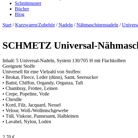
Schnittmuster
Bücher
Blog
Start
/
Kurzwaren/Zubehör
/
Nadeln
/
Nähmaschinennadeln
/
Univers
SCHMETZ Universal-Nähmaschin
Inhalt: 5 Universal-Nadeln, System 130/705 H mit Flachkolben
Geeignete Stoffe
Universell für eine Vielzahl von Stoffen:
• Brokat, Fleece, Leder (dünn), Samt, Seersucker
• Batist, Chiffon, Organdy, Organza, Taft
• Chambray, Frottee, Leinen
• Crepe, Popeline, Voile
• Chenille
• Kord, Filz, Jacquard, Nessel
• Velour, Woll-/Wollmischgewebe
• Tüll, Viskose, Pannesamt, Halbleinen
• Lavabel, Nylon, Loden
2,70
€