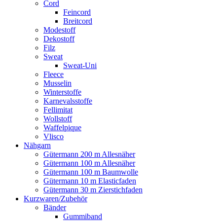
Cord
Feincord
Breitcord
Modestoff
Dekostoff
Filz
Sweat
Sweat-Uni
Fleece
Musselin
Winterstoffe
Karnevalsstoffe
Fellimitat
Wollstoff
Waffelpique
Vlisco
Nähgarn
Gütermann 200 m Allesnäher
Gütermann 100 m Allesnäher
Gütermann 100 m Baumwolle
Gütermann 10 m Elasticfaden
Gütermann 30 m Zierstichfaden
Kurzwaren/Zubehör
Bänder
Gummiband