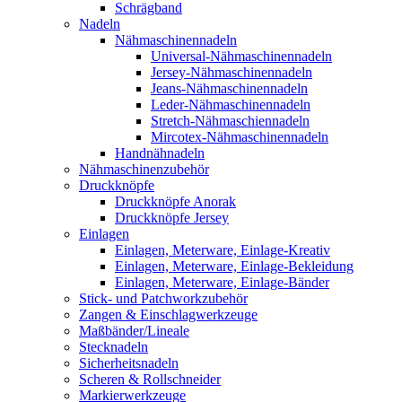
Schrägband
Nadeln
Nähmaschinennadeln
Universal-Nähmaschinennadeln
Jersey-Nähmaschinennadeln
Jeans-Nähmaschinennadeln
Leder-Nähmaschinennadeln
Stretch-Nähmaschiennadeln
Mircotex-Nähmaschinennadeln
Handnähnadeln
Nähmaschinenzubehör
Druckknöpfe
Druckknöpfe Anorak
Druckknöpfe Jersey
Einlagen
Einlagen, Meterware, Einlage-Kreativ
Einlagen, Meterware, Einlage-Bekleidung
Einlagen, Meterware, Einlage-Bänder
Stick- und Patchworkzubehör
Zangen & Einschlagwerkzeuge
Maßbänder/Lineale
Stecknadeln
Sicherheitsnadeln
Scheren & Rollschneider
Markierwerkzeuge