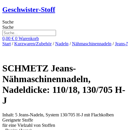
Zum
Geschwister-Stoff
Inhalt
springen
Suche
Suche
0,00
€
0
Warenkorb
Start
/
Kurzwaren/Zubehör
/
Nadeln
/
Nähmaschinennadeln
/
Jeans-N
SCHMETZ Jeans-
Nähmaschinennadeln,
Nadeldicke: 110/18, 130/705 H-
J
Inhalt: 5 Jeans-Nadeln, System 130/705 H-J mit Flachkolben
Geeignete Stoffe
für eine Vielzahl von Stoffen