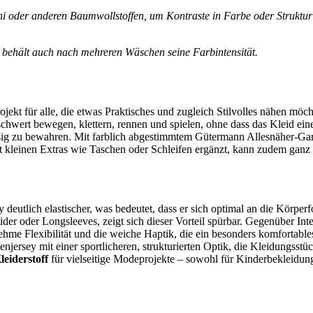
ni oder anderen Baumwollstoffen, um Kontraste in Farbe oder Struktur 
d behält auch nach mehreren Wäschen seine Farbintensität.
jekt für alle, die etwas Praktisches und zugleich Stilvolles nähen möc
schwert bewegen, klettern, rennen und spielen, ohne dass das Kleid eine
g zu bewahren. Mit farblich abgestimmtem Gütermann Allesnäher-Garn 
it kleinen Extras wie Taschen oder Schleifen ergänzt, kann zudem ganz i
y deutlich elastischer, was bedeutet, dass er sich optimal an die Kör
der oder Longsleeves, zeigt sich dieser Vorteil spürbar. Gegenüber Inte
ehme Flexibilität und die weiche Haptik, die ein besonders komfortables
penjersey mit einer sportlicheren, strukturierten Optik, die Kleidungss
leiderstoff
für vielseitige Modeprojekte – sowohl für Kinderbekleidun