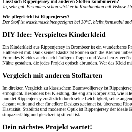
Lässt sich Rippenjersey mit anderen Stoffen kombinieren?
Ja, sehr gut. Besonders schön wirkt er in Kombination mit Viskose U
Wie pflegeleicht ist Rippenjersey?
Der Stoff ist waschmaschinengeeignet bei 30°C, bleibt formstabil un
DIY-Idee: Verspieltes Kinderkleid
Ein Kinderkleid aus Rippenjersey in Brombeer ist ein wunderbares Pro
Haltbarkeit mit: Dank seiner Elastizität können sich die Kleinen unbe
Form des Kleides auch nach häufigem Tragen und Waschen zuverlässi
Nähte gestalten, die jedes Projekt optisch abrunden. Wer das Kleid m
Vergleich mit anderen Stoffarten
Im direkten Vergleich zu klassischem Baumwolljersey ist Rippenjerse
ermöglicht. Besonders bei Kleidung, die eng am Körper sitzt, wie Klei
punktet Rippenjersey zusätzlich durch seine Leichtigkeit, seine angen
elegant wirkt und eher für edlere Designs geeignet ist, überzeugt Rip
Elastizität, Stabilität und moderner Optik ist Rippenjersey der ideale
K
strapazierfähig und gleichzeitig stilvoll ist.
Dein nächstes Projekt wartet!