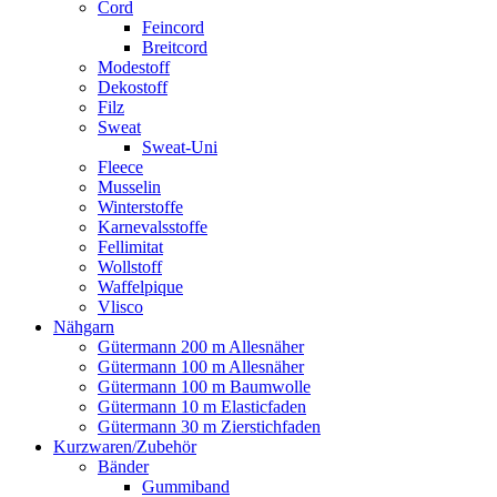
Cord
Feincord
Breitcord
Modestoff
Dekostoff
Filz
Sweat
Sweat-Uni
Fleece
Musselin
Winterstoffe
Karnevalsstoffe
Fellimitat
Wollstoff
Waffelpique
Vlisco
Nähgarn
Gütermann 200 m Allesnäher
Gütermann 100 m Allesnäher
Gütermann 100 m Baumwolle
Gütermann 10 m Elasticfaden
Gütermann 30 m Zierstichfaden
Kurzwaren/Zubehör
Bänder
Gummiband