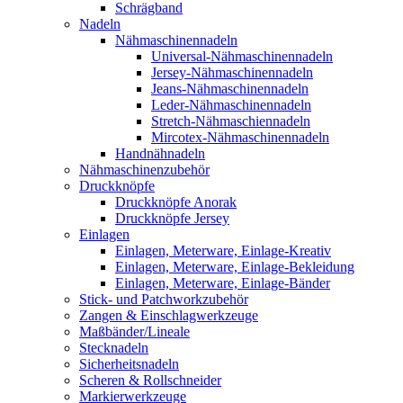
Schrägband
Nadeln
Nähmaschinennadeln
Universal-Nähmaschinennadeln
Jersey-Nähmaschinennadeln
Jeans-Nähmaschinennadeln
Leder-Nähmaschinennadeln
Stretch-Nähmaschiennadeln
Mircotex-Nähmaschinennadeln
Handnähnadeln
Nähmaschinenzubehör
Druckknöpfe
Druckknöpfe Anorak
Druckknöpfe Jersey
Einlagen
Einlagen, Meterware, Einlage-Kreativ
Einlagen, Meterware, Einlage-Bekleidung
Einlagen, Meterware, Einlage-Bänder
Stick- und Patchworkzubehör
Zangen & Einschlagwerkzeuge
Maßbänder/Lineale
Stecknadeln
Sicherheitsnadeln
Scheren & Rollschneider
Markierwerkzeuge