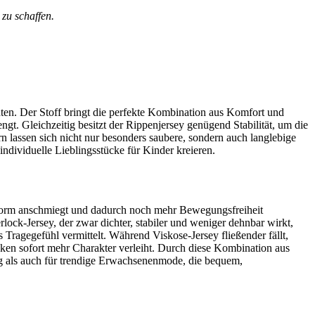
zu schaffen.
hten. Der Stoff bringt die perfekte Kombination aus Komfort und
ngt. Gleichzeitig besitzt der Rippenjersey genügend Stabilität, um die
lassen sich nicht nur besonders saubere, sondern auch langlebige
ndividuelle Lieblingsstücke für Kinder kreieren.
perform anschmiegt und dadurch noch mehr Bewegungsfreiheit
rlock-Jersey, der zwar dichter, stabiler und weniger dehnbar wirkt,
 Tragegefühl vermittelt. Während Viskose-Jersey fließender fällt,
tücken sofort mehr Charakter verleiht. Durch diese Kombination aus
g als auch für trendige Erwachsenenmode, die bequem,