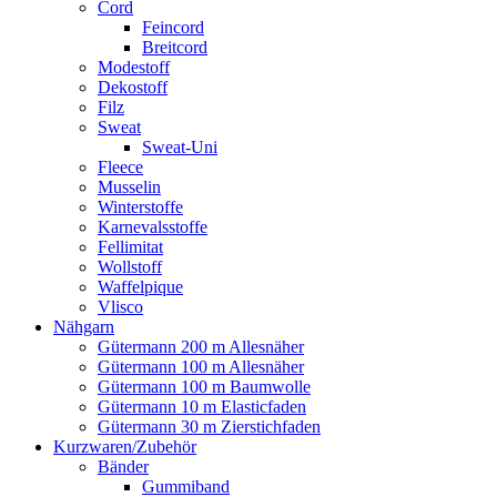
Cord
Feincord
Breitcord
Modestoff
Dekostoff
Filz
Sweat
Sweat-Uni
Fleece
Musselin
Winterstoffe
Karnevalsstoffe
Fellimitat
Wollstoff
Waffelpique
Vlisco
Nähgarn
Gütermann 200 m Allesnäher
Gütermann 100 m Allesnäher
Gütermann 100 m Baumwolle
Gütermann 10 m Elasticfaden
Gütermann 30 m Zierstichfaden
Kurzwaren/Zubehör
Bänder
Gummiband