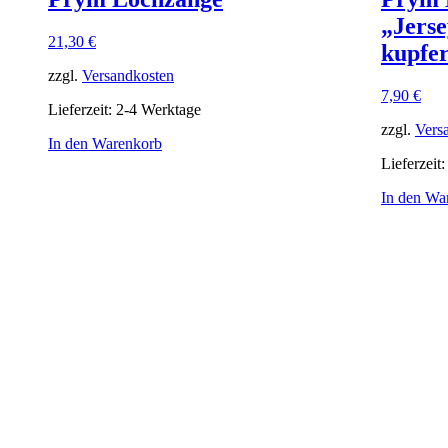
„Jers
21,30
€
kupfer
zzgl.
Versandkosten
7,90
€
Lieferzeit:
2-4 Werktage
zzgl.
Vers
In den Warenkorb
Lieferzeit
In den Wa