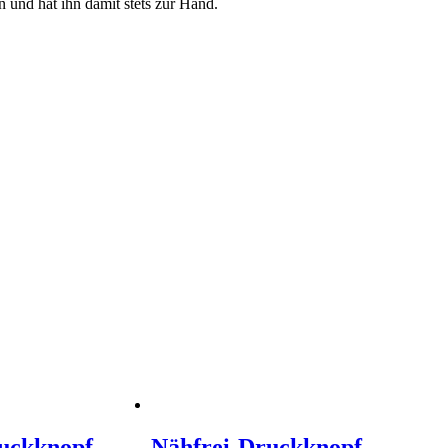
und hat ihn damit stets zur Hand.
uckknopf
Nähfrei-Druckknopf