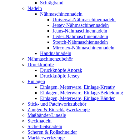
Schrägband
Nadeln
Nähmaschinennadeln
Universal-Nähmaschinennadeln
Jersey-Nähmaschinennadeln
Jeans-Nähmaschinennadeln
Leder-Nähmaschinennadeln
Stretch-Nähmaschiennadeln
Mircotex-Nähmaschinennadeln
Handnähnadeln
Nähmaschinenzubehör
Druckknöpfe
Druckknöpfe Anorak
Druckknöpfe Jersey
Einlagen
Einlagen, Meterware, Einlage-Kreativ
Einlagen, Meterware, Einlage-Bekleidung
Einlagen, Meterware, Einlage-Bänder
Stick- und Patchworkzubehör
Zangen & Einschlagwerkzeuge
Maßbänder/Lineale
Stecknadeln
Sicherheitsnadeln
Scheren & Rollschneider
Markierwerkzeuge