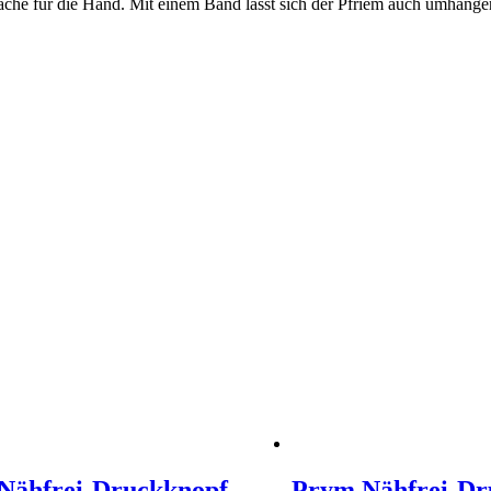
he für die Hand. Mit einem Band lässt sich der Pfriem auch umhängen 
Nähfrei-Druckknopf
Prym Nähfrei-Dr