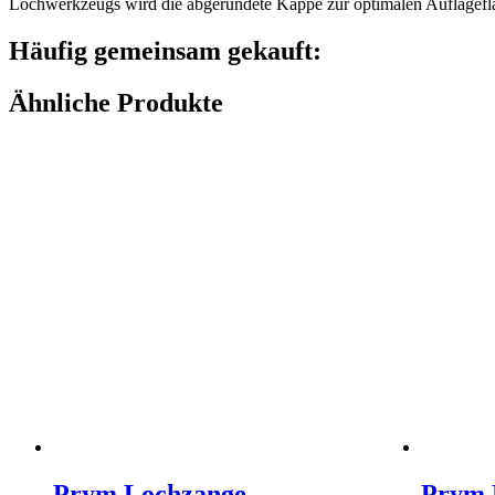
Lochwerkzeugs wird die abgerundete Kappe zur optimalen Auflagefläc
Häufig gemeinsam gekauft:
Ähnliche Produkte
Prym Lochzange
Prym 