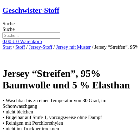
Zum
Geschwister-Stoff
Inhalt
springen
Suche
Suche
0,00
€
0
Warenkorb
Start
/
Stoff
/
Jersey-Stoff
/
Jersey mit Muster
/ Jersey “Streifen”, 95
Jersey “Streifen”, 95%
Baumwolle und 5 % Elasthan
• Waschbar bis zu einer Temperatur von 30 Grad, im
Schonwaschgang
• nicht bleichen
• Bügelbar auf Stufe 1, vorzugsweise ohne Dampf
• Reinigen mit Perchlorethylen
• nicht im Trockner trocknen