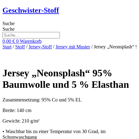
Zum
Geschwister-Stoff
Inhalt
springen
Suche
Suche
0,00
€
0
Warenkorb
Start
/
Stoff
/
Jersey-Stoff
/
Jersey mit Muster
/ Jersey „Neonsplash“ 
Jersey „Neonsplash“ 95%
Baumwolle und 5 % Elasthan
Zusammensetzung: 95% Co und 5% EL
Breite: 140 cm
Gewicht: 210 g/m²
• Waschbar bis zu einer Temperatur von 30 Grad, im
Schonwaschgang