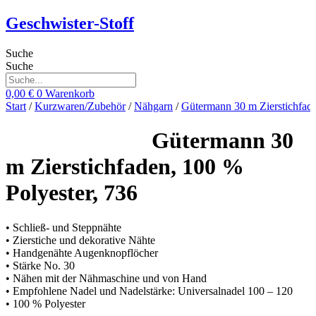
Zum
Geschwister-Stoff
Inhalt
springen
Suche
Suche
0,00
€
0
Warenkorb
Start
/
Kurzwaren/Zubehör
/
Nähgarn
/
Gütermann 30 m Zierstichfad
Gütermann 30
m Zierstichfaden, 100 %
Polyester, 736
• Schließ- und Steppnähte
• Zierstiche und dekorative Nähte
• Handgenähte Augenknopflöcher
• Stärke No. 30
• Nähen mit der Nähmaschine und von Hand
• Empfohlene Nadel und Nadelstärke: Universalnadel 100 – 120
• 100 % Polyester