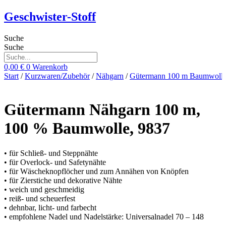
Zum
Geschwister-Stoff
Inhalt
springen
Suche
Suche
0,00
€
0
Warenkorb
Start
/
Kurzwaren/Zubehör
/
Nähgarn
/
Gütermann 100 m Baumwoll
Gütermann Nähgarn 100 m,
100 % Baumwolle, 9837
• für Schließ- und Steppnähte
• für Overlock- und Safetynähte
• für Wäscheknopflöcher und zum Annähen von Knöpfen
• für Zierstiche und dekorative Nähte
• weich und geschmeidig
• reiß- und scheuerfest
• dehnbar, licht- und farbecht
• empfohlene Nadel und Nadelstärke: Universalnadel 70 – 148