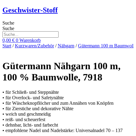
Zum
Geschwister-Stoff
Inhalt
springen
Suche
Suche
0,00
€
0
Warenkorb
Start
/
Kurzwaren/Zubehör
/
Nähgarn
/
Gütermann 100 m Baumwoll
Gütermann Nähgarn 100 m,
100 % Baumwolle, 7918
• für Schließ- und Steppnähte
• für Overlock- und Safetynähte
• für Wäscheknopflöcher und zum Annähen von Knöpfen
• für Zierstiche und dekorative Nähte
• weich und geschmeidig
• reiß- und scheuerfest
• dehnbar, licht- und farbecht
• empfohlene Nadel und Nadelstärke: Universalnadel 70 – 137