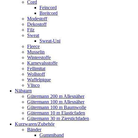
Cord
Feincord
Breitcord
Modestoff
Dekostoff
Filz
Sweat
Sweat-Uni
Fleece
Musselin
Winterstoffe
Karnevalsstoffe
Fellimitat
Wollstoff
Waffelpique
Vlisco
Nähgarn
Gütermann 200 m Allesnäher
Gütermann 100 m Allesnäher
Gütermann 100 m Baumwolle
Gütermann 10 m Elasticfaden
Gütermann 30 m Zierstichfaden
Kurzwaren/Zubehör
Bänder
Gummiband