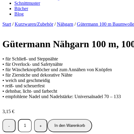
Schnittmuster
Bücher
Blog
Start
/
Kurzwaren/Zubehör
/
Nähgarn
/
Gütermann 100 m Baumwoll
Gütermann Nähgarn 100 m, 10
• für Schließ- und Steppnähte
• für Overlock- und Safetynähte
• für Wäscheknopflöcher und zum Annähen von Knöpfen
• für Zierstiche und dekorative Nähte
• weich und geschmeidig
• reiß- und scheuerfest
• dehnbar, licht- und farbecht
• empfohlene Nadel und Nadelstärke: Universalnadel 70 – 133
3,15
€
In den Warenkorb