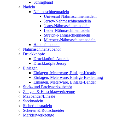
Schrägband
Nadeln
Nähmaschinennadeln
Universal-Nähmaschinennadeln
Jersey-Nähmaschinennadeln
Jeans-Nähmaschinennadeln
Leder-Nähmaschinennadeln
Stretch-Nähmaschiennadeln
Mircotex-Nähmaschinennadeln
Handnähnadeln
Nähmaschinenzubehör
Druckknöpfe
Druckknöpfe Anorak
Druckknöpfe Jersey
Einlagen
Einlagen, Meterware, Einlage-Kreativ
Einlagen, Meterware, Einlage-Bekleidung
Einlagen, Meterware, Einlage-Bänder
Stick- und Patchworkzubehör
Zangen & Einschlagwerkzeuge
Maßbänder/Lineale
Stecknadeln
Sicherheitsnadeln
Scheren & Rollschneider
Markierwerkzeuge