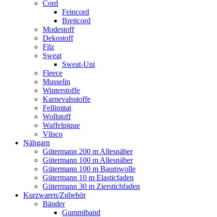
Cord
Feincord
Breitcord
Modestoff
Dekostoff
Filz
Sweat
Sweat-Uni
Fleece
Musselin
Winterstoffe
Karnevalsstoffe
Fellimitat
Wollstoff
Waffelpique
Vlisco
Nähgarn
Gütermann 200 m Allesnäher
Gütermann 100 m Allesnäher
Gütermann 100 m Baumwolle
Gütermann 10 m Elasticfaden
Gütermann 30 m Zierstichfaden
Kurzwaren/Zubehör
Bänder
Gummiband