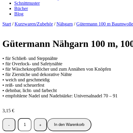
Schnittmuster
Bücher
Blog
Start
/
Kurzwaren/Zubehör
/
Nähgarn
/
Gütermann 100 m Baumwoll
Gütermann Nähgarn 100 m, 10
• für Schließ- und Steppnähte
• für Overlock- und Safetynähte
• für Wäscheknopflöcher und zum Annähen von Knöpfen
• für Zierstiche und dekorative Nähte
• weich und geschmeidig
• reiß- und scheuerfest
• dehnbar, licht- und farbecht
• empfohlene Nadel und Nadelstärke: Universalnadel 70 – 91
3,15
€
In den Warenkorb