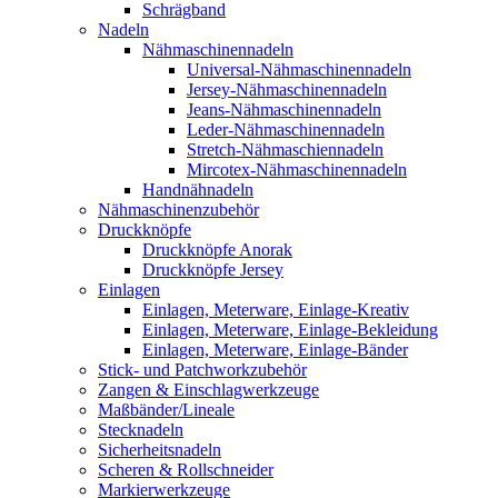
Schrägband
Nadeln
Nähmaschinennadeln
Universal-Nähmaschinennadeln
Jersey-Nähmaschinennadeln
Jeans-Nähmaschinennadeln
Leder-Nähmaschinennadeln
Stretch-Nähmaschiennadeln
Mircotex-Nähmaschinennadeln
Handnähnadeln
Nähmaschinenzubehör
Druckknöpfe
Druckknöpfe Anorak
Druckknöpfe Jersey
Einlagen
Einlagen, Meterware, Einlage-Kreativ
Einlagen, Meterware, Einlage-Bekleidung
Einlagen, Meterware, Einlage-Bänder
Stick- und Patchworkzubehör
Zangen & Einschlagwerkzeuge
Maßbänder/Lineale
Stecknadeln
Sicherheitsnadeln
Scheren & Rollschneider
Markierwerkzeuge