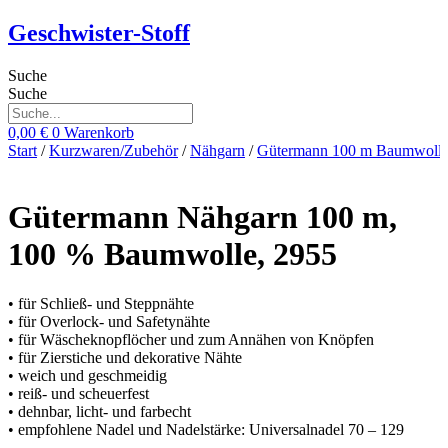
Zum
Geschwister-Stoff
Inhalt
springen
Suche
Suche
0,00
€
0
Warenkorb
Start
/
Kurzwaren/Zubehör
/
Nähgarn
/
Gütermann 100 m Baumwoll
Gütermann Nähgarn 100 m,
100 % Baumwolle, 2955
• für Schließ- und Steppnähte
• für Overlock- und Safetynähte
• für Wäscheknopflöcher und zum Annähen von Knöpfen
• für Zierstiche und dekorative Nähte
• weich und geschmeidig
• reiß- und scheuerfest
• dehnbar, licht- und farbecht
• empfohlene Nadel und Nadelstärke: Universalnadel 70 – 129