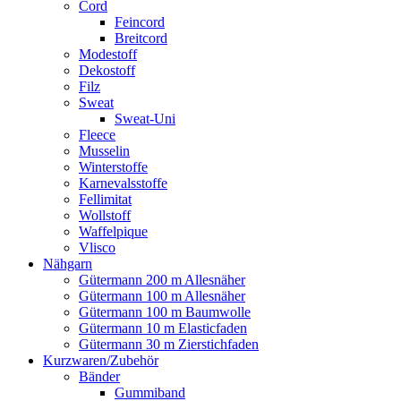
Cord
Feincord
Breitcord
Modestoff
Dekostoff
Filz
Sweat
Sweat-Uni
Fleece
Musselin
Winterstoffe
Karnevalsstoffe
Fellimitat
Wollstoff
Waffelpique
Vlisco
Nähgarn
Gütermann 200 m Allesnäher
Gütermann 100 m Allesnäher
Gütermann 100 m Baumwolle
Gütermann 10 m Elasticfaden
Gütermann 30 m Zierstichfaden
Kurzwaren/Zubehör
Bänder
Gummiband