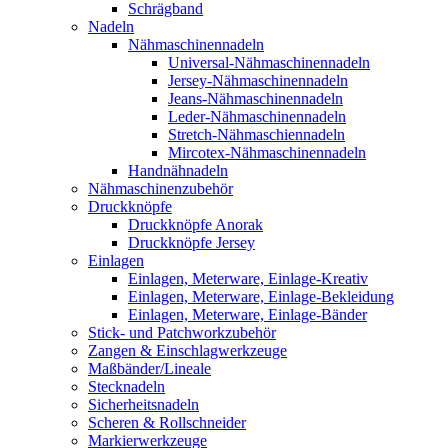
Schrägband
Nadeln
Nähmaschinennadeln
Universal-Nähmaschinennadeln
Jersey-Nähmaschinennadeln
Jeans-Nähmaschinennadeln
Leder-Nähmaschinennadeln
Stretch-Nähmaschiennadeln
Mircotex-Nähmaschinennadeln
Handnähnadeln
Nähmaschinenzubehör
Druckknöpfe
Druckknöpfe Anorak
Druckknöpfe Jersey
Einlagen
Einlagen, Meterware, Einlage-Kreativ
Einlagen, Meterware, Einlage-Bekleidung
Einlagen, Meterware, Einlage-Bänder
Stick- und Patchworkzubehör
Zangen & Einschlagwerkzeuge
Maßbänder/Lineale
Stecknadeln
Sicherheitsnadeln
Scheren & Rollschneider
Markierwerkzeuge