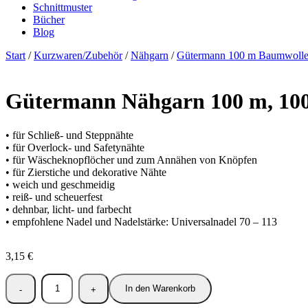
Schnittmuster
Bücher
Blog
Start
/
Kurzwaren/Zubehör
/
Nähgarn
/
Gütermann 100 m Baumwoll
Gütermann Nähgarn 100 m, 10
• für Schließ- und Steppnähte
• für Overlock- und Safetynähte
• für Wäscheknopflöcher und zum Annähen von Knöpfen
• für Zierstiche und dekorative Nähte
• weich und geschmeidig
• reiß- und scheuerfest
• dehnbar, licht- und farbecht
• empfohlene Nadel und Nadelstärke: Universalnadel 70 – 113
3,15
€
In den Warenkorb