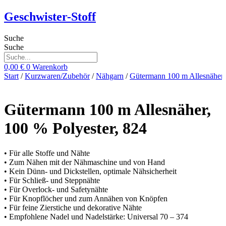
Zum
Geschwister-Stoff
Inhalt
springen
Suche
Suche
0,00
€
0
Warenkorb
Start
/
Kurzwaren/Zubehör
/
Nähgarn
/
Gütermann 100 m Allesnäher
Gütermann 100 m Allesnäher,
100 % Polyester, 824
• Für alle Stoffe und Nähte
• Zum Nähen mit der Nähmaschine und von Hand
• Kein Dünn- und Dickstellen, optimale Nähsicherheit
• Für Schließ- und Steppnähte
• Für Overlock- und Safetynähte
• Für Knopflöcher und zum Annähen von Knöpfen
• Für feine Zierstiche und dekorative Nähte
• Empfohlene Nadel und Nadelstärke: Universal 70 – 374