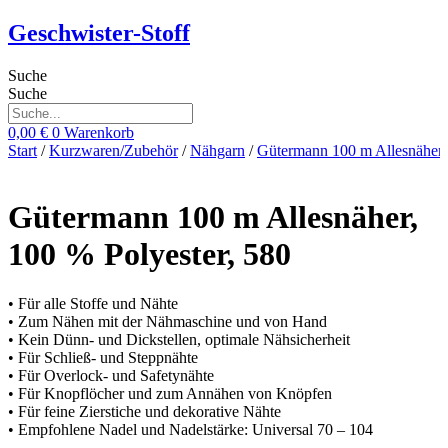
Zum
Geschwister-Stoff
Inhalt
springen
Suche
Suche
0,00
€
0
Warenkorb
Start
/
Kurzwaren/Zubehör
/
Nähgarn
/
Gütermann 100 m Allesnäher
Gütermann 100 m Allesnäher,
100 % Polyester, 580
• Für alle Stoffe und Nähte
• Zum Nähen mit der Nähmaschine und von Hand
• Kein Dünn- und Dickstellen, optimale Nähsicherheit
• Für Schließ- und Steppnähte
• Für Overlock- und Safetynähte
• Für Knopflöcher und zum Annähen von Knöpfen
• Für feine Zierstiche und dekorative Nähte
• Empfohlene Nadel und Nadelstärke: Universal 70 – 104