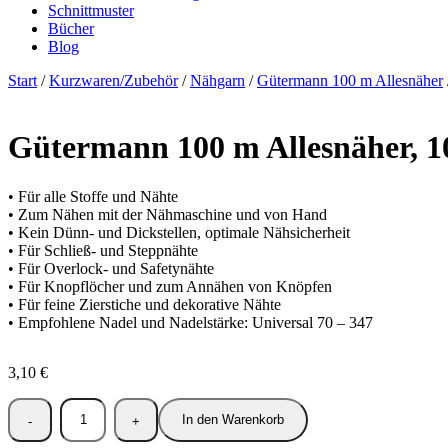
Schnittmuster
Bücher
Blog
Start
/
Kurzwaren/Zubehör
/
Nähgarn
/
Gütermann 100 m Allesnäher
Gütermann 100 m Allesnäher, 10
• Für alle Stoffe und Nähte
• Zum Nähen mit der Nähmaschine und von Hand
• Kein Dünn- und Dickstellen, optimale Nähsicherheit
• Für Schließ- und Steppnähte
• Für Overlock- und Safetynähte
• Für Knopflöcher und zum Annähen von Knöpfen
• Für feine Zierstiche und dekorative Nähte
• Empfohlene Nadel und Nadelstärke: Universal 70 – 347
3,10
€
In den Warenkorb