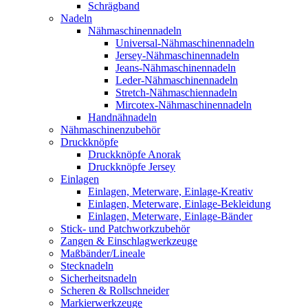
Schrägband
Nadeln
Nähmaschinennadeln
Universal-Nähmaschinennadeln
Jersey-Nähmaschinennadeln
Jeans-Nähmaschinennadeln
Leder-Nähmaschinennadeln
Stretch-Nähmaschiennadeln
Mircotex-Nähmaschinennadeln
Handnähnadeln
Nähmaschinenzubehör
Druckknöpfe
Druckknöpfe Anorak
Druckknöpfe Jersey
Einlagen
Einlagen, Meterware, Einlage-Kreativ
Einlagen, Meterware, Einlage-Bekleidung
Einlagen, Meterware, Einlage-Bänder
Stick- und Patchworkzubehör
Zangen & Einschlagwerkzeuge
Maßbänder/Lineale
Stecknadeln
Sicherheitsnadeln
Scheren & Rollschneider
Markierwerkzeuge