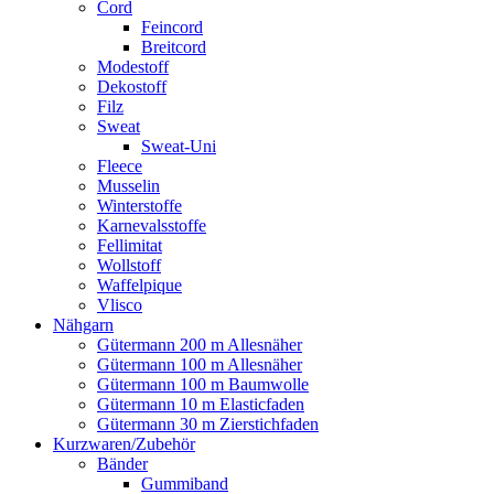
Cord
Feincord
Breitcord
Modestoff
Dekostoff
Filz
Sweat
Sweat-Uni
Fleece
Musselin
Winterstoffe
Karnevalsstoffe
Fellimitat
Wollstoff
Waffelpique
Vlisco
Nähgarn
Gütermann 200 m Allesnäher
Gütermann 100 m Allesnäher
Gütermann 100 m Baumwolle
Gütermann 10 m Elasticfaden
Gütermann 30 m Zierstichfaden
Kurzwaren/Zubehör
Bänder
Gummiband