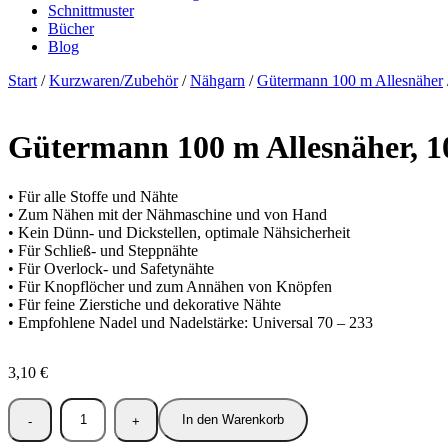
Schnittmuster
Bücher
Blog
Start
/
Kurzwaren/Zubehör
/
Nähgarn
/
Gütermann 100 m Allesnäher
Gütermann 100 m Allesnäher, 10
• Für alle Stoffe und Nähte
• Zum Nähen mit der Nähmaschine und von Hand
• Kein Dünn- und Dickstellen, optimale Nähsicherheit
• Für Schließ- und Steppnähte
• Für Overlock- und Safetynähte
• Für Knopflöcher und zum Annähen von Knöpfen
• Für feine Zierstiche und dekorative Nähte
• Empfohlene Nadel und Nadelstärke: Universal 70 – 233
3,10
€
In den Warenkorb