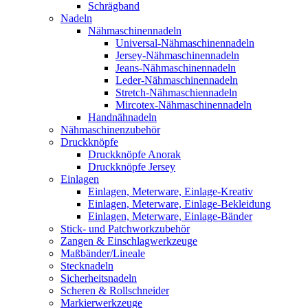
Schrägband
Nadeln
Nähmaschinennadeln
Universal-Nähmaschinennadeln
Jersey-Nähmaschinennadeln
Jeans-Nähmaschinennadeln
Leder-Nähmaschinennadeln
Stretch-Nähmaschiennadeln
Mircotex-Nähmaschinennadeln
Handnähnadeln
Nähmaschinenzubehör
Druckknöpfe
Druckknöpfe Anorak
Druckknöpfe Jersey
Einlagen
Einlagen, Meterware, Einlage-Kreativ
Einlagen, Meterware, Einlage-Bekleidung
Einlagen, Meterware, Einlage-Bänder
Stick- und Patchworkzubehör
Zangen & Einschlagwerkzeuge
Maßbänder/Lineale
Stecknadeln
Sicherheitsnadeln
Scheren & Rollschneider
Markierwerkzeuge