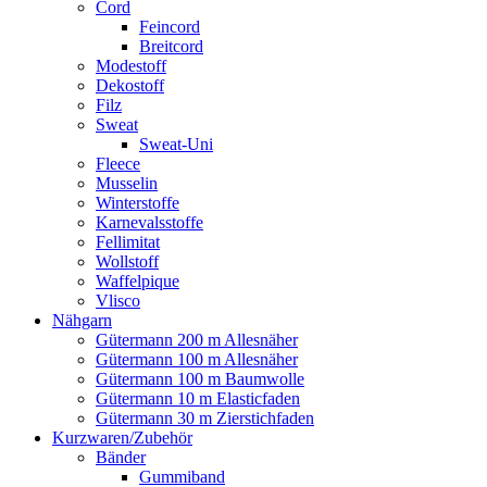
Cord
Feincord
Breitcord
Modestoff
Dekostoff
Filz
Sweat
Sweat-Uni
Fleece
Musselin
Winterstoffe
Karnevalsstoffe
Fellimitat
Wollstoff
Waffelpique
Vlisco
Nähgarn
Gütermann 200 m Allesnäher
Gütermann 100 m Allesnäher
Gütermann 100 m Baumwolle
Gütermann 10 m Elasticfaden
Gütermann 30 m Zierstichfaden
Kurzwaren/Zubehör
Bänder
Gummiband