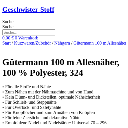
Zum
Geschwister-Stoff
Inhalt
springen
Suche
Suche
0,00
€
0
Warenkorb
Start
/
Kurzwaren/Zubehör
/
Nähgarn
/
Gütermann 100 m Allesnäher
Gütermann 100 m Allesnäher,
100 % Polyester, 324
• Für alle Stoffe und Nähte
• Zum Nähen mit der Nähmaschine und von Hand
• Kein Dünn- und Dickstellen, optimale Nähsicherheit
• Für Schließ- und Steppnähte
• Für Overlock- und Safetynähte
• Für Knopflöcher und zum Annähen von Knöpfen
• Für feine Zierstiche und dekorative Nähte
• Empfohlene Nadel und Nadelstärke: Universal 70 – 296