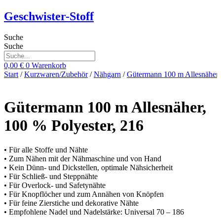
Zum
Geschwister-Stoff
Inhalt
springen
Suche
Suche
0,00
€
0
Warenkorb
Start
/
Kurzwaren/Zubehör
/
Nähgarn
/
Gütermann 100 m Allesnäher
Gütermann 100 m Allesnäher,
100 % Polyester, 216
• Für alle Stoffe und Nähte
• Zum Nähen mit der Nähmaschine und von Hand
• Kein Dünn- und Dickstellen, optimale Nähsicherheit
• Für Schließ- und Steppnähte
• Für Overlock- und Safetynähte
• Für Knopflöcher und zum Annähen von Knöpfen
• Für feine Zierstiche und dekorative Nähte
• Empfohlene Nadel und Nadelstärke: Universal 70 – 186