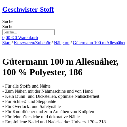
Zum
Geschwister-Stoff
Inhalt
springen
Suche
Suche
0,00
€
0
Warenkorb
Start
/
Kurzwaren/Zubehör
/
Nähgarn
/
Gütermann 100 m Allesnäher
Gütermann 100 m Allesnäher,
100 % Polyester, 186
• Für alle Stoffe und Nähte
• Zum Nähen mit der Nähmaschine und von Hand
• Kein Dünn- und Dickstellen, optimale Nähsicherheit
• Für Schließ- und Steppnähte
• Für Overlock- und Safetynähte
• Für Knopflöcher und zum Annähen von Knöpfen
• Für feine Zierstiche und dekorative Nähte
• Empfohlene Nadel und Nadelstärke: Universal 70 – 218