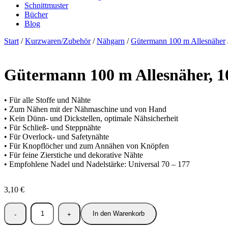
Schnittmuster
Bücher
Blog
Start
/
Kurzwaren/Zubehör
/
Nähgarn
/
Gütermann 100 m Allesnäher
Gütermann 100 m Allesnäher, 10
• Für alle Stoffe und Nähte
• Zum Nähen mit der Nähmaschine und von Hand
• Kein Dünn- und Dickstellen, optimale Nähsicherheit
• Für Schließ- und Steppnähte
• Für Overlock- und Safetynähte
• Für Knopflöcher und zum Annähen von Knöpfen
• Für feine Zierstiche und dekorative Nähte
• Empfohlene Nadel und Nadelstärke: Universal 70 – 177
3,10
€
In den Warenkorb