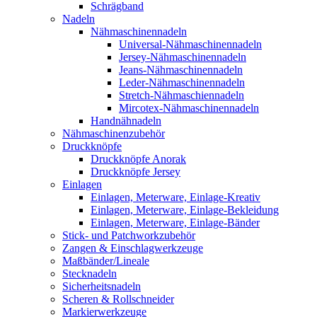
Schrägband
Nadeln
Nähmaschinennadeln
Universal-Nähmaschinennadeln
Jersey-Nähmaschinennadeln
Jeans-Nähmaschinennadeln
Leder-Nähmaschinennadeln
Stretch-Nähmaschiennadeln
Mircotex-Nähmaschinennadeln
Handnähnadeln
Nähmaschinenzubehör
Druckknöpfe
Druckknöpfe Anorak
Druckknöpfe Jersey
Einlagen
Einlagen, Meterware, Einlage-Kreativ
Einlagen, Meterware, Einlage-Bekleidung
Einlagen, Meterware, Einlage-Bänder
Stick- und Patchworkzubehör
Zangen & Einschlagwerkzeuge
Maßbänder/Lineale
Stecknadeln
Sicherheitsnadeln
Scheren & Rollschneider
Markierwerkzeuge