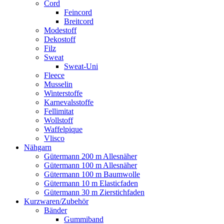
Cord
Feincord
Breitcord
Modestoff
Dekostoff
Filz
Sweat
Sweat-Uni
Fleece
Musselin
Winterstoffe
Karnevalsstoffe
Fellimitat
Wollstoff
Waffelpique
Vlisco
Nähgarn
Gütermann 200 m Allesnäher
Gütermann 100 m Allesnäher
Gütermann 100 m Baumwolle
Gütermann 10 m Elasticfaden
Gütermann 30 m Zierstichfaden
Kurzwaren/Zubehör
Bänder
Gummiband