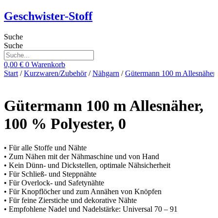
Zum
Geschwister-Stoff
Inhalt
springen
Suche
Suche
0,00
€
0
Warenkorb
Start
/
Kurzwaren/Zubehör
/
Nähgarn
/
Gütermann 100 m Allesnäher
Gütermann 100 m Allesnäher,
100 % Polyester, 0
• Für alle Stoffe und Nähte
• Zum Nähen mit der Nähmaschine und von Hand
• Kein Dünn- und Dickstellen, optimale Nähsicherheit
• Für Schließ- und Steppnähte
• Für Overlock- und Safetynähte
• Für Knopflöcher und zum Annähen von Knöpfen
• Für feine Zierstiche und dekorative Nähte
• Empfohlene Nadel und Nadelstärke: Universal 70 – 91