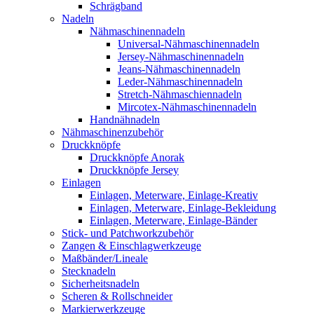
Schrägband
Nadeln
Nähmaschinennadeln
Universal-Nähmaschinennadeln
Jersey-Nähmaschinennadeln
Jeans-Nähmaschinennadeln
Leder-Nähmaschinennadeln
Stretch-Nähmaschiennadeln
Mircotex-Nähmaschinennadeln
Handnähnadeln
Nähmaschinenzubehör
Druckknöpfe
Druckknöpfe Anorak
Druckknöpfe Jersey
Einlagen
Einlagen, Meterware, Einlage-Kreativ
Einlagen, Meterware, Einlage-Bekleidung
Einlagen, Meterware, Einlage-Bänder
Stick- und Patchworkzubehör
Zangen & Einschlagwerkzeuge
Maßbänder/Lineale
Stecknadeln
Sicherheitsnadeln
Scheren & Rollschneider
Markierwerkzeuge