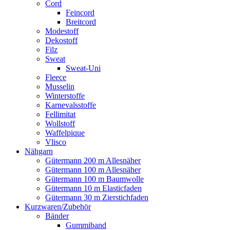
Cord
Feincord
Breitcord
Modestoff
Dekostoff
Filz
Sweat
Sweat-Uni
Fleece
Musselin
Winterstoffe
Karnevalsstoffe
Fellimitat
Wollstoff
Waffelpique
Vlisco
Nähgarn
Gütermann 200 m Allesnäher
Gütermann 100 m Allesnäher
Gütermann 100 m Baumwolle
Gütermann 10 m Elasticfaden
Gütermann 30 m Zierstichfaden
Kurzwaren/Zubehör
Bänder
Gummiband