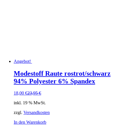
Angebot!
Modestoff Raute rostrot/schwarz
94% Polyester 6% Spandex
Ursprünglicher
Aktueller
18,00
€
23,95
€
Preis
Preis
inkl. 19 % MwSt.
war:
ist:
23,95 €
18,00 €.
zzgl.
Versandkosten
In den Warenkorb