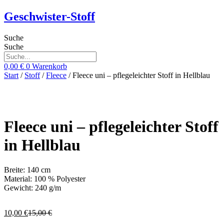
Zum
Geschwister-Stoff
Inhalt
springen
Suche
Suche
0,00
€
0
Warenkorb
Start
/
Stoff
/
Fleece
/ Fleece uni – pflegeleichter Stoff in Hellblau
Fleece uni – pflegeleichter Stoff
in Hellblau
Breite: 140 cm
Material: 100 % Polyester
Gewicht: 240 g/m
Ursprünglicher
Aktueller
10,00
€
15,00
€
Preis
Preis