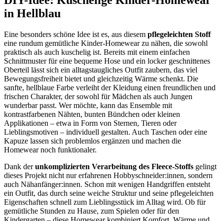
in Hellblau
Eine besonders schöne Idee ist es, aus diesem
pflegeleichten Stoff
eine rundum gemütliche Kinder-Homewear zu nähen, die sowohl
praktisch als auch kuschelig ist. Bereits mit einem einfachen
Schnittmuster für eine bequeme Hose und ein locker geschnittenes
Oberteil lässt sich ein alltagstaugliches Outfit zaubern, das viel
Bewegungsfreiheit bietet und gleichzeitig Wärme schenkt. Die
sanfte, hellblaue Farbe verleiht der Kleidung einen freundlichen und
frischen Charakter, der sowohl für Mädchen als auch Jungen
wunderbar passt. Wer möchte, kann das Ensemble mit
kontrastfarbenen Nähten, bunten Bündchen oder kleinen
Applikationen – etwa in Form von Sternen, Tieren oder
Lieblingsmotiven – individuell gestalten. Auch Taschen oder eine
Kapuze lassen sich problemlos ergänzen und machen die
Homewear noch funktionaler.
Dank der
unkomplizierten Verarbeitung des Fleece-Stoffs
gelingt
dieses Projekt nicht nur erfahrenen Hobbyschneider:innen, sondern
auch Nähanfänger:innen. Schon mit wenigen Handgriffen entsteht
ein Outfit, das durch seine weiche Struktur und seine pflegeleichten
Eigenschaften schnell zum Lieblingsstück im Alltag wird. Ob für
gemütliche Stunden zu Hause, zum Spielen oder für den
Kindergarten – diese Homewear kombiniert Komfort, Wärme und