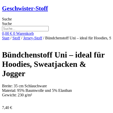
Zum
Geschwister-Stoff
Inhalt
springen
Suche
Suche
0,00
€
0
Warenkorb
Start
/
Stoff
/
Jersey-Stoff
/ Bündchenstoff Uni – ideal für Hoodies, S
Bündchenstoff Uni – ideal für
Hoodies, Sweatjacken &
Jogger
Breite: 35 cm Schlauchware
Material: 95% Baumwolle und 5% Elasthan
Gewicht: 230 g/m²
7,40
€