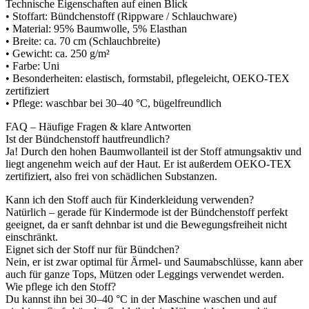
Technische Eigenschaften auf einen Blick
• Stoffart: Bündchenstoff (Rippware / Schlauchware)
• Material: 95% Baumwolle, 5% Elasthan
• Breite: ca. 70 cm (Schlauchbreite)
• Gewicht: ca. 250 g/m²
• Farbe: Uni
• Besonderheiten: elastisch, formstabil, pflegeleicht, OEKO-TEX
zertifiziert
• Pflege: waschbar bei 30–40 °C, bügelfreundlich
FAQ – Häufige Fragen & klare Antworten
Ist der Bündchenstoff hautfreundlich?
Ja! Durch den hohen Baumwollanteil ist der Stoff atmungsaktiv und
liegt angenehm weich auf der Haut. Er ist außerdem OEKO-TEX
zertifiziert, also frei von schädlichen Substanzen.
Kann ich den Stoff auch für Kinderkleidung verwenden?
Natürlich – gerade für Kindermode ist der Bündchenstoff perfekt
geeignet, da er sanft dehnbar ist und die Bewegungsfreiheit nicht
einschränkt.
Eignet sich der Stoff nur für Bündchen?
Nein, er ist zwar optimal für Ärmel- und Saumabschlüsse, kann aber
auch für ganze Tops, Mützen oder Leggings verwendet werden.
Wie pflege ich den Stoff?
Du kannst ihn bei 30–40 °C in der Maschine waschen und auf