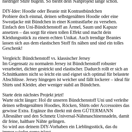
niedriger Stufe bügeln. So bleibt dein Nähprojekt lange schön.
DIY-Idee: Hoodie oder Beanie mit Kontrastbündchen
Probiere doch einmal, deinen selbstgenähten Hoodie oder eine
Sweatjacke mit Bündchen in einer Kontrastfarbe zu versehen.
Einfach den Uni-Bündchenstoff an Ärmel, Saum und Kapuze
ansetzen – das sorgt für einen tollen Effekt und macht dein
Kleidungsstück zu einem echten Unikat. Auch trendige Beanies
lassen sich aus dem elastischen Stoff fix nähen und sind ein tolles
Geschenk!
Vergleich: Bündchenstoff vs. klassischer Jersey
Im Gegensatz zu normalem Jersey ist Bündchenstoff robuster
verarbeitet, dichter gestrickt und elastischer. Dadurch rollt er sich an
Schnittkanten nicht so leicht ein und eignet sich optimal für belastete
Abschlüsse. Jersey hingegen ist weicher und fällt lockerer – ideal für
Shirts und Kleider, aber weniger stabil an Bündchen.
Starte dein nächstes Projekt jetzt!
Warte nicht länger: Hol dir unseren Bündchenstoff Uni und verleihe
deinen selbstgenähten Hoodies, Röcken, Shirts oder Accessoires das
gewisse Extra. Ergänze ihn direkt mit dem GÜTERMANN
Allesnäher und den Schmetz Universal-Nähmaschinennadeln, damit
dir feine, haltbare Nähte gelingen.
So wird aus deinem DIY-Vorhaben ein Lieblingsstück, das du
immer wieder gerne trägst.