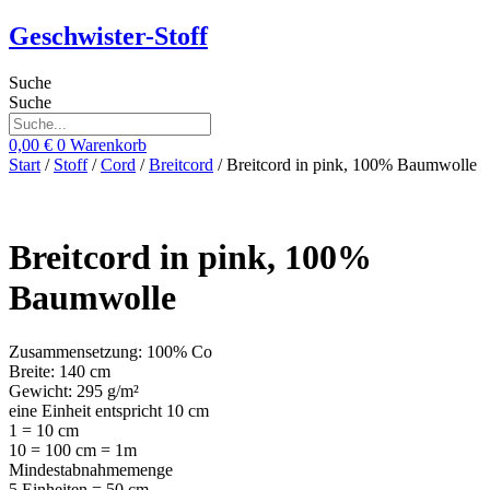
Zum
Geschwister-Stoff
Inhalt
springen
Suche
Suche
0,00
€
0
Warenkorb
Start
/
Stoff
/
Cord
/
Breitcord
/ Breitcord in pink, 100% Baumwolle
Breitcord in pink, 100%
Baumwolle
Zusammensetzung: 100% Co
Breite: 140 cm
Gewicht: 295 g/m²
eine Einheit entspricht 10 cm
1 = 10 cm
10 = 100 cm = 1m
Mindestabnahmemenge
5 Einheiten = 50 cm