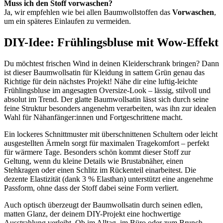
Muss ich den Stoff vorwaschen?
Ja, wir empfehlen wie bei allen Baumwollstoffen das
Vorwaschen
,
um ein späteres Einlaufen zu vermeiden.
DIY-Idee: Frühlingsbluse mit Wow-Effekt
Du möchtest frischen Wind in deinen Kleiderschrank bringen? Dann
ist dieser Baumwollsatin für Kleidung in sattem Grün genau das
Richtige für dein nächstes Projekt! Nähe dir eine luftig-leichte
Frühlingsbluse im angesagten Oversize-Look – lässig, stilvoll und
absolut im Trend. Der glatte Baumwollsatin lässt sich durch seine
feine Struktur besonders angenehm verarbeiten, was ihn zur idealen
Wahl für Nähanfänger:innen und Fortgeschrittene macht.
Ein lockeres Schnittmuster mit überschnittenen Schultern oder leicht
ausgestellten Ärmeln sorgt für maximalen Tragekomfort – perfekt
für wärmere Tage. Besonders schön kommt dieser Stoff zur
Geltung, wenn du kleine Details wie Brustabnäher, einen
Stehkragen oder einen Schlitz im Rückenteil einarbeitest. Die
dezente Elastizität (dank 3 % Elasthan) unterstützt eine angenehme
Passform, ohne dass der Stoff dabei seine Form verliert.
Auch optisch überzeugt der Baumwollsatin durch seinen edlen,
matten Glanz, der deinem DIY-Projekt eine hochwertige
Ausstrahlung verleiht. Ob im Alltag, im Büro oder zum Brunch –