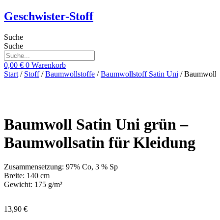
Zum
Geschwister-Stoff
Inhalt
springen
Suche
Suche
0,00
€
0
Warenkorb
Start
/
Stoff
/
Baumwollstoffe
/
Baumwollstoff Satin Uni
/ Baumwoll S
Baumwoll Satin Uni grün –
Baumwollsatin für Kleidung
Zusammensetzung: 97% Co, 3 % Sp
Breite: 140 cm
Gewicht: 175 g/m²
13,90
€