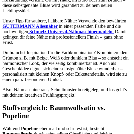
diese selbstgenähte Bluse wird garantiert zu deinem neuen
Lieblingsstück.
Unser Tipp für saubere, haltbare Nähte: Verwende den bewährten
GÜTERMANN Allesnäher
in einer passenden Farbe und die
hochwertigen
Schmetz Universal-Nähmaschinennadeln
.
Damit
gelingen dir feine Nähte mit professionellem Finish – ganz ohne
Frust.
Du brauchst Inspiration für die Farbkombination? Kombiniere den
Grünton z. B. mit Beige, Weiß oder dunklem Blau – so entsteht ein
harmonischer Look, der vielseitig kombinierbar ist. Auch als
Geschenkidee eignet sich eine selbstgenähte Bluse wunderbar –
personalisiert mit kleinen Knopf- oder Etikettendetails, wird sie zu
einem ganz besonderen Unikat.
Also: Nähmaschine raus, Schnittmuster bereitgelegt und los geht’s
mit deinem kreativen Frühlingsprojekt!
Stoffvergleich: Baumwollsatin vs.
Popeline
Während
Popeline
eher matt und sehr fest ist, besticht
Baumwollsatin
durch seine edlere Oberfläche und leichte