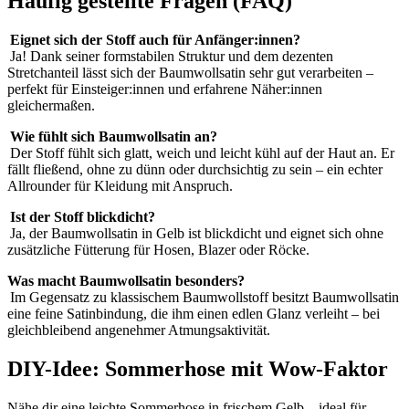
Häufig gestellte Fragen (FAQ)
Eignet sich der Stoff auch für Anfänger:innen?
Ja! Dank seiner formstabilen Struktur und dem dezenten
Stretchanteil lässt sich der Baumwollsatin sehr gut verarbeiten –
perfekt für Einsteiger:innen und erfahrene Näher:innen
gleichermaßen.
Wie fühlt sich Baumwollsatin an?
Der Stoff fühlt sich glatt, weich und leicht kühl auf der Haut an. Er
fällt fließend, ohne zu dünn oder durchsichtig zu sein – ein echter
Allrounder für Kleidung mit Anspruch.
Ist der Stoff blickdicht?
Ja, der Baumwollsatin in Gelb ist blickdicht und eignet sich ohne
zusätzliche Fütterung für Hosen, Blazer oder Röcke.
Was macht Baumwollsatin besonders?
Im Gegensatz zu klassischem Baumwollstoff besitzt Baumwollsatin
eine feine Satinbindung, die ihm einen edlen Glanz verleiht – bei
gleichbleibend angenehmer Atmungsaktivität.
DIY-Idee: Sommerhose mit Wow-Faktor
Nähe dir eine leichte Sommerhose in frischem Gelb – ideal für