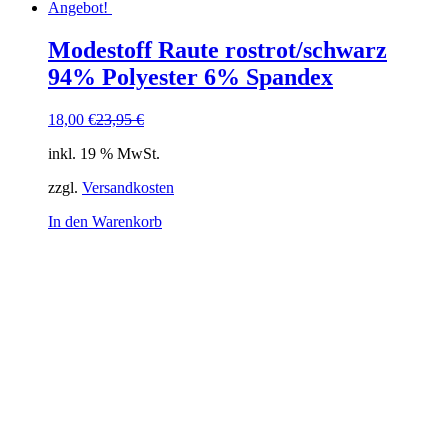
Angebot!
Modestoff Raute rostrot/schwarz
94% Polyester 6% Spandex
Ursprünglicher
Aktueller
18,00
€
23,95
€
Preis
Preis
inkl. 19 % MwSt.
war:
ist:
23,95 €
18,00 €.
zzgl.
Versandkosten
In den Warenkorb