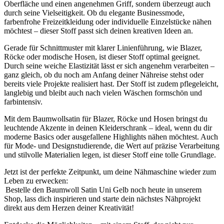
Oberfläche und einen angenehmen Griff, sondern überzeugt auch
durch seine Vielseitigkeit. Ob du elegante Businessmode,
farbenfrohe Freizeitkleidung oder individuelle Einzelstücke nähen
möchtest – dieser Stoff passt sich deinen kreativen Ideen an.
Gerade für Schnittmuster mit klarer Linienführung, wie Blazer,
Röcke oder modische Hosen, ist dieser Stoff optimal geeignet.
Durch seine weiche Elastizität lässt er sich angenehm verarbeiten –
ganz gleich, ob du noch am Anfang deiner Nähreise stehst oder
bereits viele Projekte realisiert hast. Der Stoff ist zudem pflegeleicht,
langlebig und bleibt auch nach vielen Wäschen formschön und
farbintensiv.
Mit dem Baumwollsatin für Blazer, Röcke und Hosen bringst du
leuchtende Akzente in deinen Kleiderschrank – ideal, wenn du dir
moderne Basics oder ausgefallene Highlights nähen möchtest. Auch
für Mode- und Designstudierende, die Wert auf präzise Verarbeitung
und stilvolle Materialien legen, ist dieser Stoff eine tolle Grundlage.
Jetzt ist der perfekte Zeitpunkt, um deine Nähmaschine wieder zum
Leben zu erwecken:
Bestelle den Baumwoll Satin Uni Gelb noch heute in unserem
Shop, lass dich inspirieren und starte dein nächstes Nähprojekt
direkt aus dem Herzen deiner Kreativität!