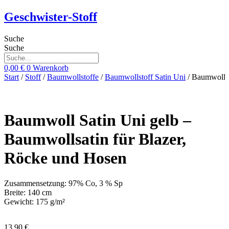
Zum
Geschwister-Stoff
Inhalt
springen
Suche
Suche
0,00
€
0
Warenkorb
Start
/
Stoff
/
Baumwollstoffe
/
Baumwollstoff Satin Uni
/ Baumwoll S
Baumwoll Satin Uni gelb –
Baumwollsatin für Blazer,
Röcke und Hosen
Zusammensetzung: 97% Co, 3 % Sp
Breite: 140 cm
Gewicht: 175 g/m²
13,90
€