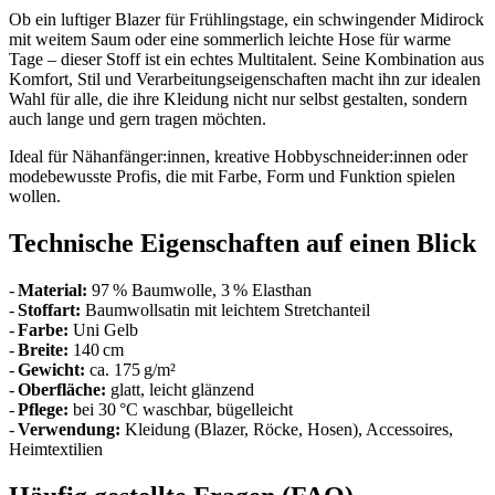
Ob ein luftiger Blazer für Frühlingstage, ein schwingender Midirock
mit weitem Saum oder eine sommerlich leichte Hose für warme
Tage – dieser Stoff ist ein echtes Multitalent. Seine Kombination aus
Komfort, Stil und Verarbeitungseigenschaften macht ihn zur idealen
Wahl für alle, die ihre Kleidung nicht nur selbst gestalten, sondern
auch lange und gern tragen möchten.
Ideal für Nähanfänger:innen, kreative Hobbyschneider:innen oder
modebewusste Profis, die mit Farbe, Form und Funktion spielen
wollen.
Technische Eigenschaften auf einen Blick
-
Material:
97 % Baumwolle, 3 % Elasthan
-
Stoffart:
Baumwollsatin mit leichtem Stretchanteil
-
Farbe:
Uni Gelb
-
Breite:
140 cm
-
Gewicht:
ca. 175 g/m²
-
Oberfläche:
glatt, leicht glänzend
-
Pflege:
bei 30 °C waschbar, bügelleicht
-
Verwendung:
Kleidung (Blazer, Röcke, Hosen), Accessoires,
Heimtextilien