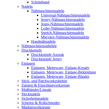
Schrägband
Nadeln
Nähmaschinennadeln
Universal-Nähmaschinennadeln
Jersey-Nähmaschinennadeln
Jeans-Nähmaschinennadeln
Leder-Nähmaschinennadeln
Stretch-Nähmaschiennadeln
Mircotex-Nähmaschinennadeln
Handnähnadeln
Nähmaschinenzubehör
Druckknöpfe
Druckknöpfe Anorak
Druckknöpfe Jersey
Einlagen
Einlagen, Meterware, Einlage-Kreativ
Einlagen, Meterware, Einlage-Bekleidung
Einlagen, Meterware, Einlage-Bänder
Stick- und Patchworkzubehör
Zangen & Einschlagwerkzeuge
Maßbänder/Lineale
Stecknadeln
Sicherheitsnadeln
Scheren & Rollschneider
Markierwerkzeuge