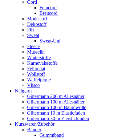
Cord
Feincord
Breitcord
Modestoff
Dekostoff
Filz
Sweat
Sweat-Uni
Fleece
Musselin
Winterstoffe
Karnevalsstoffe
Fellimitat
Wollstoff
Waffelpique
Vlisco
Nähgarn
Gütermann 200 m Allesnäher
Gütermann 100 m Allesnäher
Gütermann 100 m Baumwolle
Gütermann 10 m Elasticfaden
Gütermann 30 m Zierstichfaden
Kurzwaren/Zubehör
Bänder
Gummiband